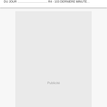
DU JOUR .......................................... R4 - 103 DERNIÈRE MINUTE
.............................................
Publicité