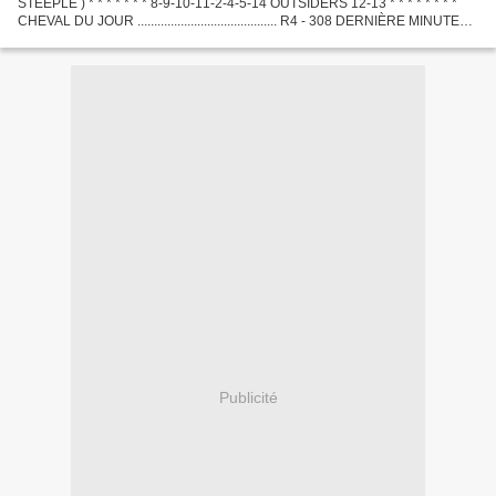
STEEPLE ) * * * * * * * 8-9-10-11-2-4-5-14 OUTSIDERS 12-13 * * * * * * * *
CHEVAL DU JOUR .......................................... R4 - 308 DERNIÈRE MINUTE
.............................................
Publicité