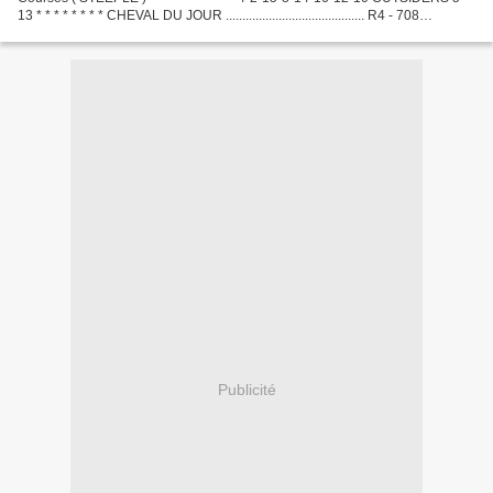
13 * * * * * * * * CHEVAL DU JOUR .......................................... R4 - 708
DERNIÈRE MINUTE .............................................
Publicité