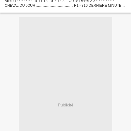
Attelé ) * * * * * * * 14-11-13-10-7-12-8-1 OUTSIDERS 2-3 * * * * * * * *
CHEVAL DU JOUR .......................................... R1 - 310 DERNIERE MINUTE
.............................................
Publicité