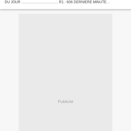
DU JOUR .......................................... R1 - 606 DERNIERE MINUTE
.............................................
Publicité