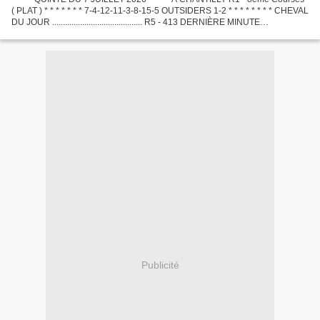
( PLAT ) * * * * * * * 7-4-12-11-3-8-15-5 OUTSIDERS 1-2 * * * * * * * * CHEVAL
DU JOUR .......................................... R5 - 413 DERNIÈRE MINUTE
.............................................
Publicité