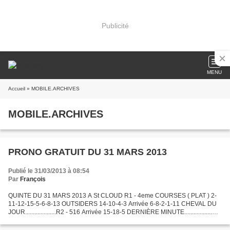
Publicité
MENU
Accueil
» MOBILE.ARCHIVES
MOBILE.ARCHIVES
PRONO GRATUIT DU 31 MARS 2013
Publié le 31/03/2013 à 08:54
Par
François
QUINTE DU 31 MARS 2013 A St CLOUD R1 - 4eme COURSES ( PLAT ) 2-
11-12-15-5-6-8-13 OUTSIDERS 14-10-4-3 Arrivée 6-8-2-1-11 CHEVAL DU
JOUR....................R2 - 516 Arrivée 15-18-5 DERNIÈRE MINUTE..................R5
- 205 Arrivée 5-6-1 G=1,20€ P=1,10€...