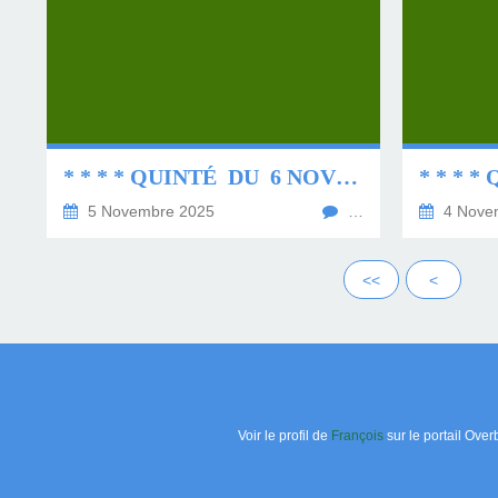
* * * * QUINTÉ DU 6 NOVEMBRE 2025 * * * *
5 Novembre 2025
…
4 Nove
<<
<
Voir le profil de
François
sur le portail Over