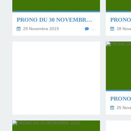
LES TEMPLES DES 
TIERCÉ, QUARTÉ ET
CHAQUE JO
HIPPIQUES
PRONO DU 30 NOVEMBRE 2019
29 Novembre 2019
…
28 Nov
25 Nov