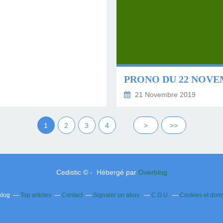
21 Novembre 2019
1
2
3
4
>
>>
Cedistic © - Hébergé par
Overblog
blog
Top articles
Contact
Signaler un abus
C.G.U.
Cookies et don