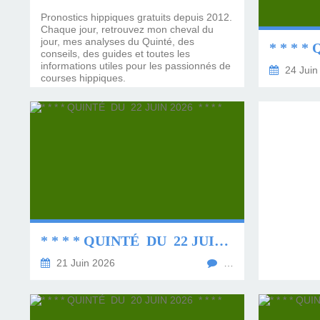
LES TEMPLES DES 
TIERCÉ, QUARTÉ ET
CHAQUE JO
HIPPIQUES
Pronostics hippiques gratuits depuis 2012.
Chaque jour, retrouvez mon cheval du
jour, mes analyses du Quinté, des
conseils, des guides et toutes les
informations utiles pour les passionnés de
24 Juin
courses hippiques.
* * * * QUINTÉ DU 22 JUIN 2026 * * * *
21 Juin 2026
…