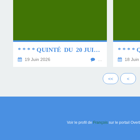
* * * * QUINTÉ DU 20 JUIN 2026 * * * *
19 Juin 2026
…
18 Juin
<<
<
Voir le profil de
François
sur le portail Over