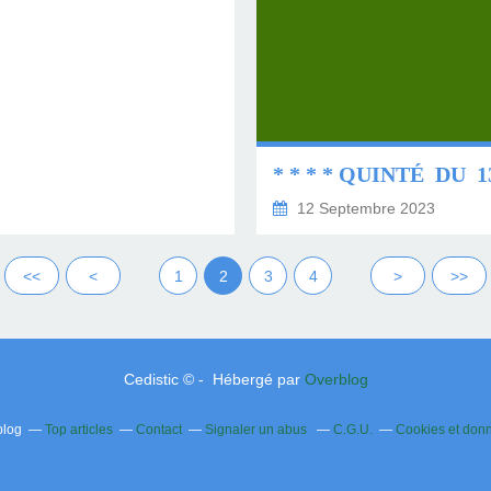
12 Septembre 2023
<<
<
1
2
3
4
>
>>
Cedistic © - Hébergé par
Overblog
blog
Top articles
Contact
Signaler un abus
C.G.U.
Cookies et don