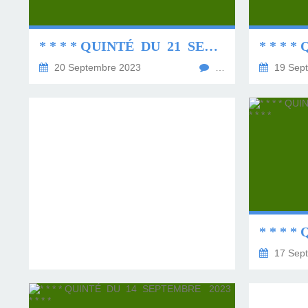
LES TEMPLES DES 
TIERCÉ, QUARTÉ ET
CHAQUE JO
HIPPIQUES
* * * * QUINTÉ DU 21 SEPTEMBRE 2023 * * * *
20 Septembre 2023
…
19 Sep
17 Sep