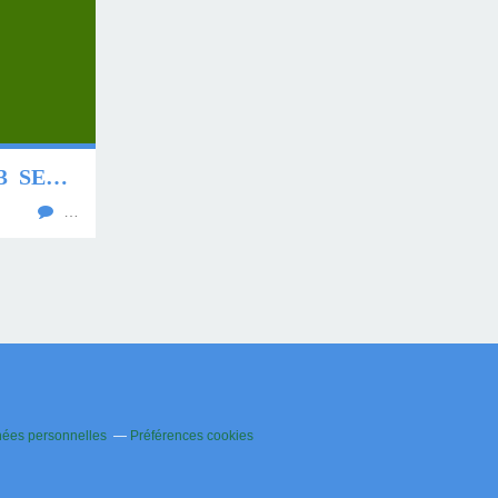
* * * * QUINTÉ DU 13 SEPTEMBRE 2023 * * * *
…
nées personnelles
Préférences cookies