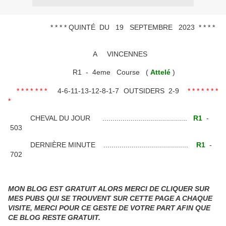
* * * * QUINTÉ DU 19 SEPTEMBRE 2023 * * * *
A VINCENNES
R1 - 4eme Course (
Attelé
)
* * * * * * *
4-6-11-13-12-8-1-7 OUTSIDERS 2-9
* * * * * * *
*
CHEVAL DU JOUR ..........................................
R1
-
503
DERNIÈRE MINUTE ..........................................
R1
-
702
MON BLOG EST GRATUIT ALORS MERCI DE CLIQUER SUR
MES PUBS QUI SE TROUVENT SUR CETTE PAGE A CHAQUE
VISITE, MERCI POUR CE GESTE DE VOTRE PART AFIN QUE
CE BLOG RESTE GRATUIT.