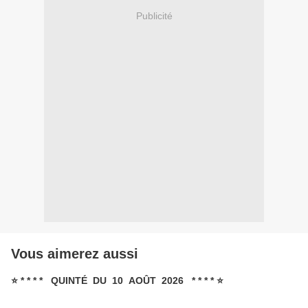
Publicité
Vous aimerez aussi
⭐ * * * * QUINTÉ DU 10 AOÛT 2026 * * * * ⭐