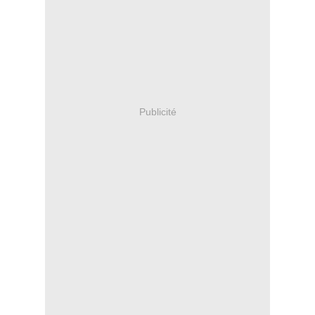
Publicité