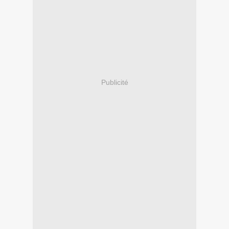
Publicité