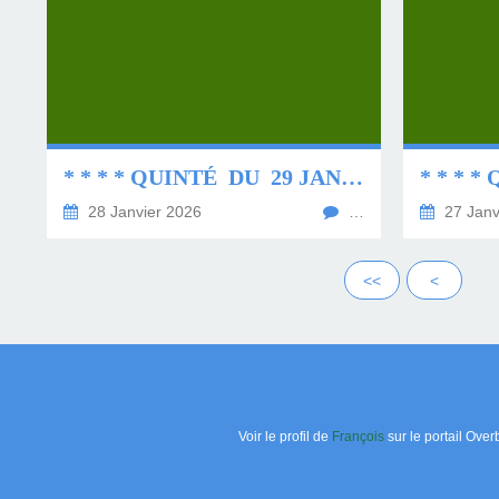
* * * * QUINTÉ DU 29 JANVIER 2026 * * * *
28 Janvier 2026
…
27 Janv
<<
<
Voir le profil de
François
sur le portail Over