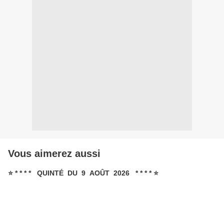
Vous aimerez aussi
⭐ * * * * QUINTÉ DU 9 AOÛT 2026 * * * * ⭐