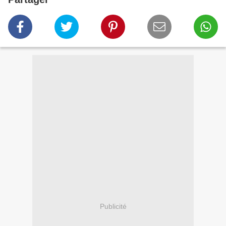
Publicité