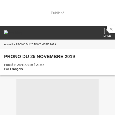
Publicité
MENU
Accueil
» PRONO DU 25 NOVEMBRE 2019
PRONO DU 25 NOVEMBRE 2019
Publié le 24/11/2019 à 21:56
Par
François