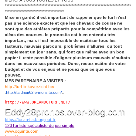
MERCI A VOUS TOUTES ET TOUS
***********************************************************************************
***************************************
Mise en garde: il est important de rappeler que le turf n'est
pas une science exacte et que les chevaux de course ne
sont que des athlètes préparés pour la compétition avec les
aléas des courses.
le pronostic est bien entendu très
important, mais il est impossible de maitriser tous les
facteurs, mauvais parcours, problèmes d'allures, ou tout
simplement un jour sans, qui font que même avec un bon
papier il reste possible d'aligner plusieurs mauvais résultats
dans les mauvaises périodes.
Donc, restez maître de votre
budget et de vos enjeux et ne jouez que ce que vous
pouvez.
MES PARTENAIRE A VISITER :
http://turf.linkoverzicht.be/
.
ht
tp://lardnoir62.e-monsite.com/
..
http://WWW.ORLANDOTURF.NET/
Eddy28pronos.over-blog.com
https://tocarella.blogspot.fr
123Turfiste spécialiste du jeu simple
www.oquinte.com