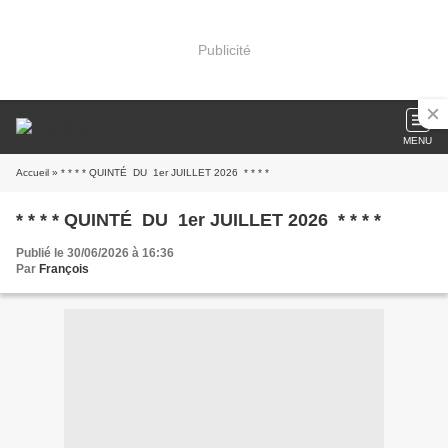
Publicité
MENU
Accueil
» * * * * QUINTÉ DU 1er JUILLET 2026 * * * *
* * * * QUINTÉ DU 1er JUILLET 2026 * * * *
Publié le 30/06/2026 à 16:36
Par
François