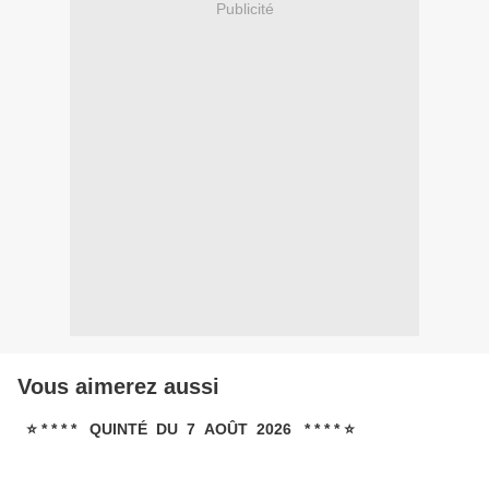
Publicité
Vous aimerez aussi
⭐ * * * * QUINTÉ DU 7 AOÛT 2026 * * * * ⭐