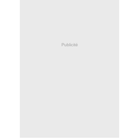
Publicité