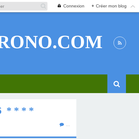
Connexion
+
Créer mon blog
RONO.COM
* * * *
…