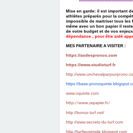
*************************************
Mise en garde: il est important 
athlètes préparés pour la compét
impossible de maitriser tous les
même avec un bon papier il reste
de votre budget et de vos enjeu
dépendance , pour être aidé appel
MES PARTENAIRE A VISITER :
https://asdespronos.com
https://www.studioturf.fr
http://www.unchevalparjourprono.c
https://base-pronoquinte.
blogspot.
www.oquinte.com
http://www.zepapier.fr/
http://bonus-turf.net/
http://www.secrets-du-turf.com
http://turfjeusimple.blogspot.com