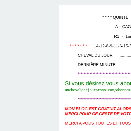
LES TEMPLES DES 
TIERCÉ, QUARTÉ ET
CHAQUE JO
HIPPIQUES
* * * * QUINTÉ DU 12 
A CAGNES su
R1 - 1ere Cou
* * * * * * *
14-12-8-9-11-6-1
CHEVAL DU JOUR ....................
DERNIÈRE MINUTE ...................
************************************
Si vous désirez vous abo
unchevalparjourprono.com/
abonnem
************************************
MON BLOG EST GRATUIT ALORS 
MERCI POUR CE GESTE DE VOTR
MERCI A VOUS TOUTES ET TOUS