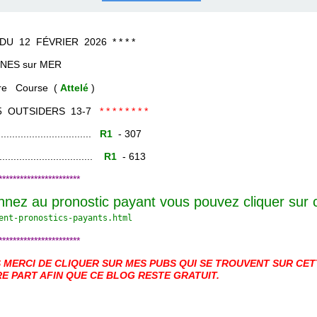
COURSES .
 QUINTÉ ?
UR.
 ?
FÉVRIER 2026 * * * *
r MER
rse (
Attelé
)
5-5 OUTSIDERS 13-7
* * * * * * * *
......................
R1
- 307
.......................
R1
- 613
***********************
nnez au pronostic payant vous pouvez cliquer sur
ent-pronostics-payants.
html
***********************
MERCI DE CLIQUER SUR MES PUBS QUI SE TROUVENT SUR CETT
E PART AFIN QUE CE BLOG RESTE GRATUIT.