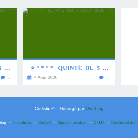
⭐ * * * * QUINTÉ DU 6 AOÛT 2026 * * * * ⭐
⭐ * * * * QUINTÉ DU 5 AOÛT 2026 * * * * ⭐
…
4 Août 2026
…
Cedistic © - Hébergé par
Overblog
blog
Top articles
Contact
Signaler un abus
C.G.U.
Cookies et don