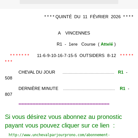
* * * * QUINTÉ DU 11 FÉVRIER 2026 * * * *
A VINCENNES
R1 - 1ere Course (
Attelé
)
* * * * * * *
11-6-9-10-16-7-15-5 OUTSIDERS 8-12
* * * * *
* * *
CHEVAL DU JOUR ..........................................
R1
-
508
DERNIÈRE MINUTE ..........................................
R1
-
807
***********************************************************
Si vous désirez vous abonnez au pronostic
payant vous pouvez cliquer sur
ce lien :
http://www.
unchevalparjourprono.com/
abonnement-