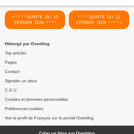
< * * * * QUINTÉ DU 10
* * * * QUINTÉ DU 12
FÉVRIER 2026 * * * *
FÉVRIER 2026 * * * * >
Hébergé par Overblog
Top articles
Pages
Contact
Signaler un abus
C.G.U.
Cookies et données personnelles
Préférences cookies
Voir le profil de François sur le portail Overblog
Créer un blog sur Overblog