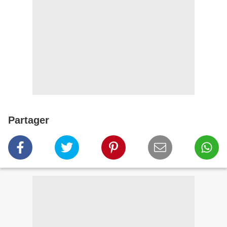
Partager