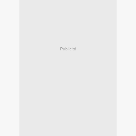
Publicité