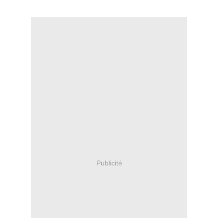
Publicité