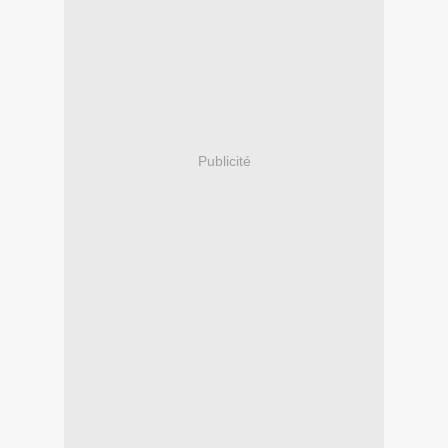
Publicité