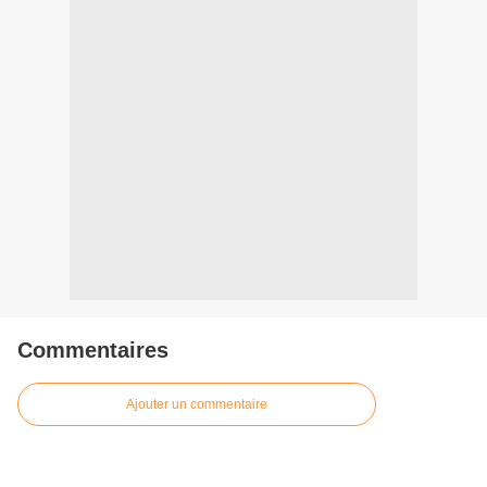
Commentaires
Ajouter un commentaire