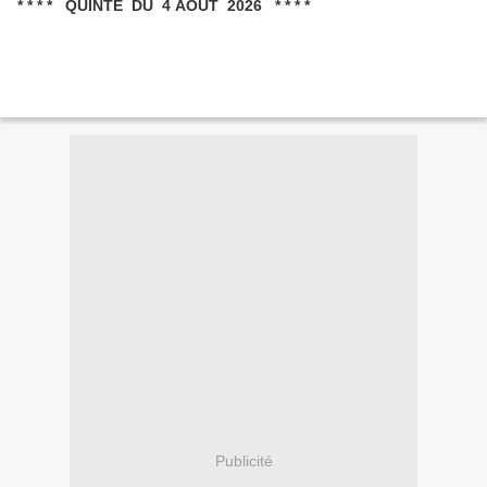
* * * * QUINTÉ DU 4 AOÛT 2026 * * * *
Publicité