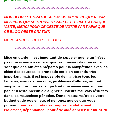
***********************************************************
MON BLOG EST GRATUIT ALORS MERCI DE CLIQUER SUR
MES PUBS QUI SE TROUVENT SUR CETTE PAGE A CHAQUE
VISITE, MERCI POUR CE GESTE DE VOTRE PART AFIN QUE
CE BLOG RESTE GRATUIT.
MERCI A VOUS TOUTES ET TOUS
******************************************************************
Mise en garde: il est important de rappeler que le turf n'est
pas une science exacte et que les chevaux de course ne
sont que des athlètes préparés pour la compétition avec les
aléas des courses.
le pronostic est bien entendu très
important, mais il est impossible de maitriser tous les
facteurs, mauvais parcours, problèmes d'allures, ou tout
simplement un jour sans, qui font que même avec un bon
papier il reste possible d'aligner plusieurs mauvais résultats
dans les mauvaises périodes.
Donc, restez maître de votre
budget et de vos enjeux et ne jouez que ce que vous
pouvez.
Jouez comporte des risques, endettement,
isolement, dépendance , pour être aidé appelez le : 09 74 75