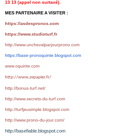
13 13 (appel non surtaxé).
MES PARTENAIRE A VISITER :
https://asdespronos.com
https://www.studioturf.fr
http://www.unchevalparjourprono.com
https://base-pronoquinte.
blogspot.com
www.oquinte.com
http://www.zepapier.fr/
http://bonus-turf.net/
http://www.secrets-du-turf.com
http://turfjeusimple.blogspot.com
http://www.prono-du-jour.com/
http://basefiable.blogspot.com