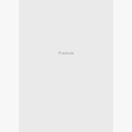
Publicité