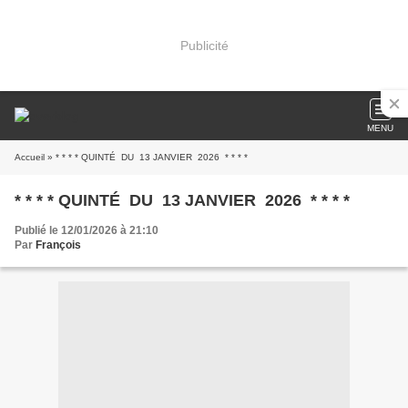
Publicité
MENU
Accueil
» * * * * QUINTÉ DU 13 JANVIER 2026 * * * *
* * * * QUINTÉ DU 13 JANVIER 2026 * * * *
Publié le 12/01/2026 à 21:10
Par
François