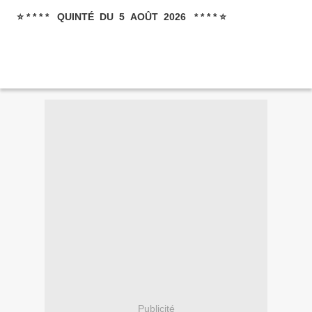
⭐ * * * * QUINTÉ DU 5 AOÛT 2026 * * * * ⭐
Publicité