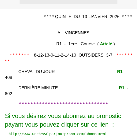
* * * * QUINTÉ DU 13 JANVIER 2026 * * * *
A VINCENNES
R1 - 1ere Course (
Attelé
)
* * * * * * *
8-12-13-9-11-2-14-10
OUTSIDERS 3-7
* * * * * *
* *
CHEVAL DU JOUR ..........................................
R1
-
408
DERNIÈRE MINUTE ..........................................
R1
-
802
***********************************************************
Si vous désirez vous abonnez au pronostic
payant vous pouvez cliquer sur
ce lien :
http://www.
unchevalparjourprono.com/
abonnement-