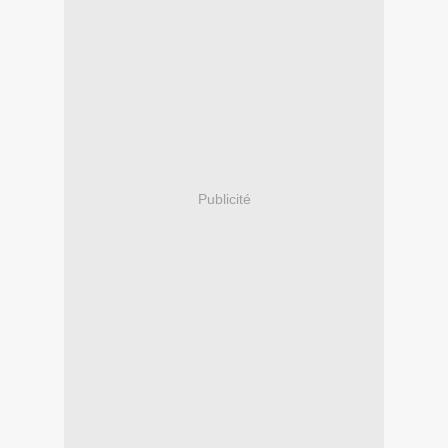
Publicité