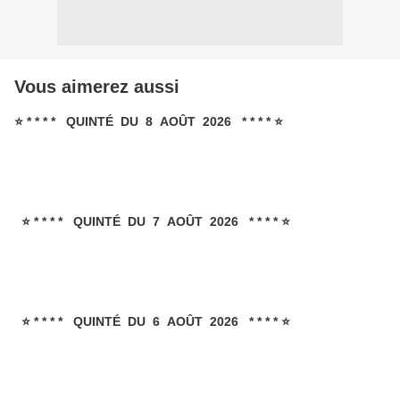
Vous aimerez aussi
⭐ * * * * QUINTÉ DU 8 AOÛT 2026 * * * * ⭐
⭐ * * * * QUINTÉ DU 7 AOÛT 2026 * * * * ⭐
⭐ * * * * QUINTÉ DU 6 AOÛT 2026 * * * * ⭐