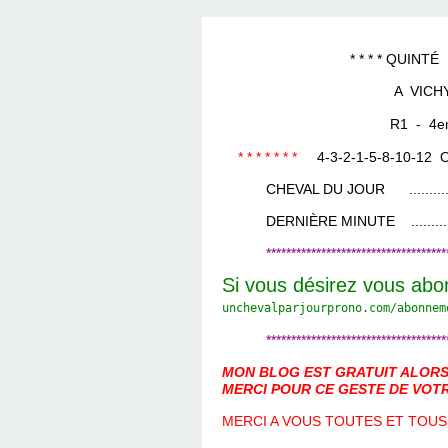
LES TEMPLES DES 
TIERCÉ, QUARTÉ ET
CHAQUE JO
HIPPIQUES
* * * * QUINTÉ DU 2 M
A VICH
R1 - 4eme Cou
* * * * * * *
4-3-2-1-5-8-10-12
CHEVAL DU JOUR ....................
DERNIÈRE MINUTE ...................
************************************
Si vous désirez vous abo
unchevalparjourprono.com/
abonnem
************************************
MON BLOG EST GRATUIT ALORS 
MERCI POUR CE GESTE DE VOTR
MERCI A VOUS TOUTES ET TOUS