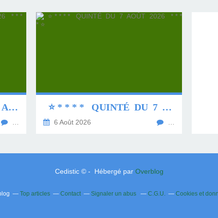
⭐ * * * * QUINTÉ DU 8 AOÛT 2026 * * * * ⭐
⭐ * * * * QUINTÉ DU 7 AOÛT 2026 * * * * ⭐
…
6 Août 2026
…
Cedistic © - Hébergé par
Overblog
blog
Top articles
Contact
Signaler un abus
C.G.U.
Cookies et don