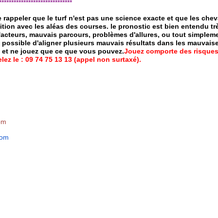
*****************************
de rappeler que le turf n'est pas une science exacte et que les ch
ition avec les aléas des courses.
le pronostic est bien entendu trè
 facteurs, mauvais parcours, problèmes d'allures, ou tout simpleme
 possible d'aligner plusieurs mauvais résultats dans les mauvais
x et ne jouez que ce que vous pouvez.
Jouez comporte des risques
ez le : 09 74 75 13 13 (appel non surtaxé).
om
com