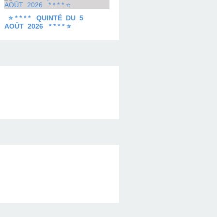
⭐ * * * * QUINTÉ DU 5
AOÛT 2026 * * * * ⭐