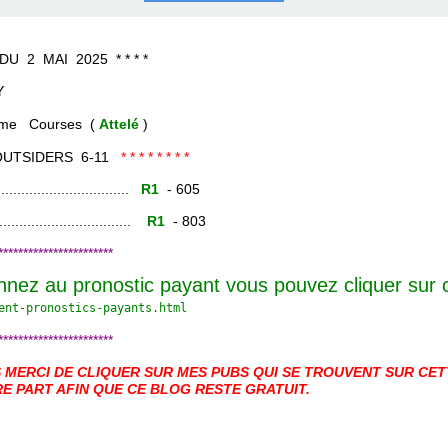
COURSES .
 QUINTÉ ?
UR.
 ?
AI 2025 * * * *
Y
rses (
Attelé
)
OUTSIDERS 6-11
* * * * * * * *
......................
R1
- 605
.......................
R1
- 803
***********************
nnez au pronostic payant vous pouvez cliquer sur
ent-pronostics-payants.
html
***********************
MERCI DE CLIQUER SUR MES PUBS QUI SE TROUVENT SUR CETT
E PART AFIN QUE CE BLOG RESTE GRATUIT.