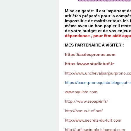
*************************************
Mise en garde: il est important 
athlètes préparés pour la compét
impossible de maitriser tous les
même avec un bon papier il reste
de votre budget et de vos enjeu
dépendance , pour être aidé appel
MES PARTENAIRE A VISITER :
https://asdespronos.com
https://www.studioturf.fr
http://www.unchevalparjourprono.c
https://base-pronoquinte.
blogspot.
www.oquinte.com
http://www.zepapier.fr/
http://bonus-turf.net/
http://www.secrets-du-turf.com
http://turfjeusimple.blogspot.com