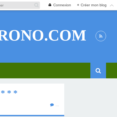
Connexion
+
Créer mon blog
RONO.COM
* * *
…