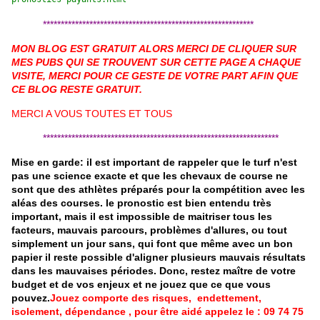
***********************************************************
MON BLOG EST GRATUIT ALORS MERCI DE CLIQUER SUR
MES PUBS QUI SE TROUVENT SUR CETTE PAGE A CHAQUE
VISITE, MERCI POUR CE GESTE DE VOTRE PART AFIN QUE
CE BLOG RESTE GRATUIT.
MERCI A VOUS TOUTES ET TOUS
******************************************************************
Mise en garde: il est important de rappeler que le turf n'est
pas une science exacte et que les chevaux de course ne
sont que des athlètes préparés pour la compétition avec les
aléas des courses.
le pronostic est bien entendu très
important, mais il est impossible de maitriser tous les
facteurs, mauvais parcours, problèmes d'allures, ou tout
simplement un jour sans, qui font que même avec un bon
papier il reste possible d'aligner plusieurs mauvais résultats
dans les mauvaises périodes.
Donc, restez maître de votre
budget et de vos enjeux et ne jouez que ce que vous
pouvez.
Jouez comporte des risques, endettement,
isolement, dépendance , pour être aidé appelez le : 09 74 75