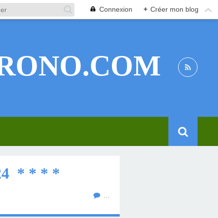
Connexion
+
Créer mon blog
RONO.COM
 * * * *
…