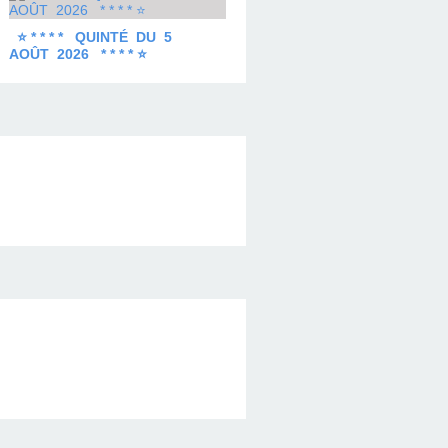
⭐ * * * * QUINTÉ DU 5
AOÛT 2026 * * * * ⭐