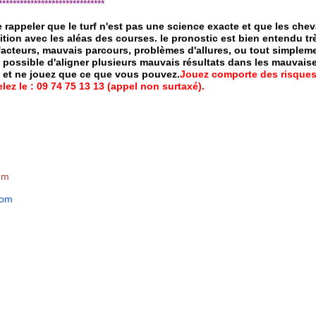
*****************************
de rappeler que le turf n'est pas une science exacte et que les ch
ition avec les aléas des courses.
le pronostic est bien entendu trè
 facteurs, mauvais parcours, problèmes d'allures, ou tout simpleme
 possible d'aligner plusieurs mauvais résultats dans les mauvais
x et ne jouez que ce que vous pouvez.
Jouez comporte des risques
ez le : 09 74 75 13 13 (appel non surtaxé).
om
com