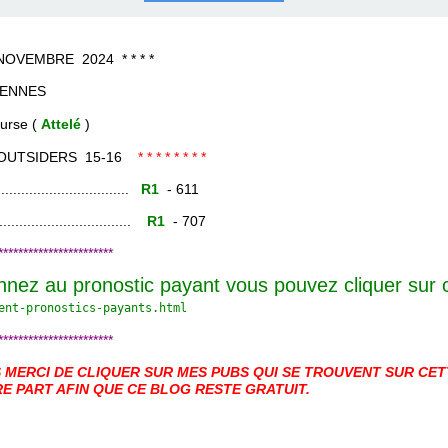
COURSES .
 QUINTÉ ?
UR.
 ?
EMBRE 2024 * * * *
ENNES
e (
Attelé
)
OUTSIDERS 15-16
* * * * * * * *
......................
R1
- 611
.......................
R1
- 707
***********************
nnez au pronostic payant vous pouvez cliquer sur
ent-pronostics-payants.
html
***********************
MERCI DE CLIQUER SUR MES PUBS QUI SE TROUVENT SUR CETT
E PART AFIN QUE CE BLOG RESTE GRATUIT.