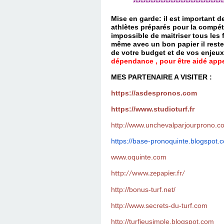
*************************************
Mise en garde: il est important 
athlètes préparés pour la compét
impossible de maitriser tous les
même avec un bon papier il reste
de votre budget et de vos enjeu
dépendance , pour être aidé appel
MES PARTENAIRE A VISITER :
https://asdespronos.com
https://www.studioturf.fr
http://www.unchevalparjourprono.c
https://base-pronoquinte.
blogspot.
www.oquinte.com
http://www.zepapier.fr/
http://bonus-turf.net/
http://www.secrets-du-turf.com
http://turfjeusimple.blogspot.com