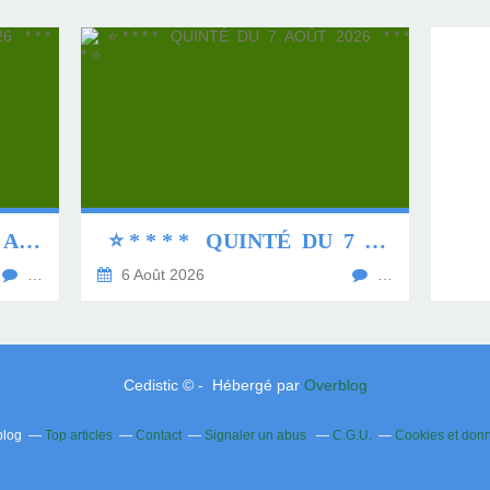
⭐ * * * * QUINTÉ DU 8 AOÛT 2026 * * * * ⭐
⭐ * * * * QUINTÉ DU 7 AOÛT 2026 * * * * ⭐
…
6 Août 2026
…
Cedistic © - Hébergé par
Overblog
blog
Top articles
Contact
Signaler un abus
C.G.U.
Cookies et don