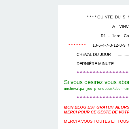
LES TEMPLES DES 
TIERCÉ, QUARTÉ ET
CHAQUE JO
HIPPIQUES
* * * * QUINTÉ DU 5 NOV
A VINC
R1 - 1ere Cours
* * * * * * *
13-6-4-7-3-12-8-9
CHEVAL DU JOUR ....................
DERNIÈRE MINUTE ...................
************************************
Si vous désirez vous abo
unchevalparjourprono.com/
abonnem
************************************
MON BLOG EST GRATUIT ALORS 
MERCI POUR CE GESTE DE VOTR
MERCI A VOUS TOUTES ET TOUS