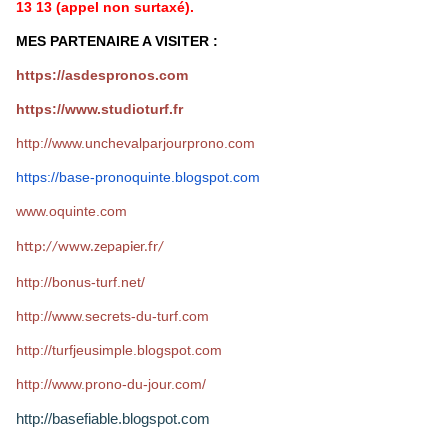
13 13 (appel non surtaxé).
MES PARTENAIRE A VISITER :
https://asdespronos.com
https://www.studioturf.fr
http://www.unchevalparjourprono.com
https://base-pronoquinte.
blogspot.com
www.oquinte.com
http://www.zepapier.fr/
http://bonus-turf.net/
http://www.secrets-du-turf.com
http://turfjeusimple.blogspot.com
http://www.prono-du-jour.com/
http://basefiable.blogspot.com