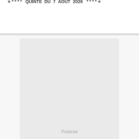
⭐ * * * * QUINTÉ DU 7 AOÛT 2026 * * * * ⭐
Publicité