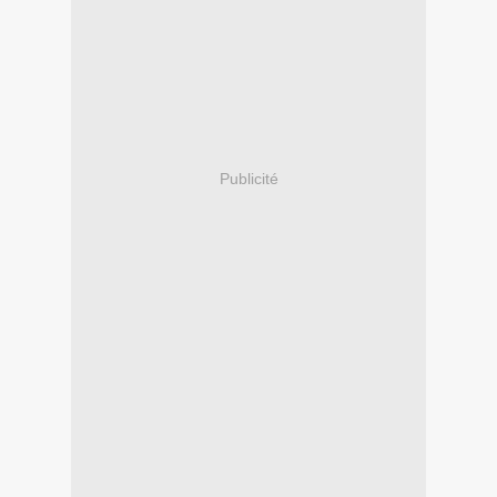
Publicité