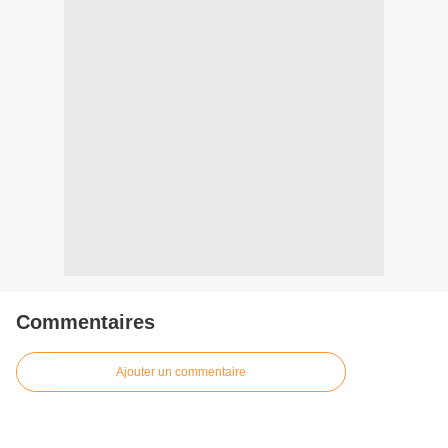
Commentaires
Ajouter un commentaire