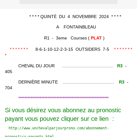
* * * * QUINTÉ DU 4 NOVEMBRE 2024 * * * *
A FONTAINBLEAU
R1 - 3eme Courses (
PLAT
)
* * * * * * *
8-6-1-10-12-2-3-15
OUTSIDERS 7-5
* * * * * * *
*
CHEVAL DU JOUR ..........................................
R3
-
405
DERNIÈRE MINUTE ..........................................
R3
-
704
***********************************************************
Si vous désirez vous abonnez au pronostic
payant vous pouvez cliquer sur
ce lien :
http://www.
unchevalparjourprono.com/
abonnement-
pronostics-payants.
html