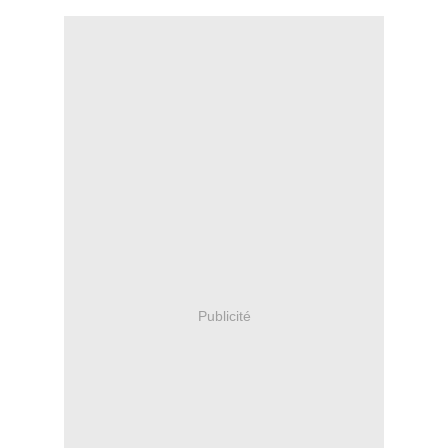
Publicité