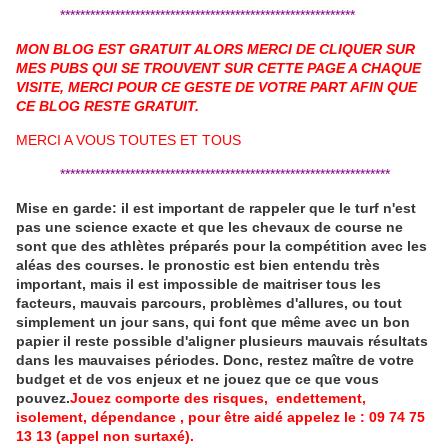
***********************************************************
MON BLOG EST GRATUIT ALORS MERCI DE CLIQUER SUR
MES PUBS QUI SE TROUVENT SUR CETTE PAGE A CHAQUE
VISITE, MERCI POUR CE GESTE DE VOTRE PART AFIN QUE
CE BLOG RESTE GRATUIT.
MERCI A VOUS TOUTES ET TOUS
******************************************************************
Mise en garde: il est important de rappeler que le turf n'est
pas une science exacte et que les chevaux de course ne
sont que des athlètes préparés pour la compétition avec les
aléas des courses.
le pronostic est bien entendu très
important, mais il est impossible de maitriser tous les
facteurs, mauvais parcours, problèmes d'allures, ou tout
simplement un jour sans, qui font que même avec un bon
papier il reste possible d'aligner plusieurs mauvais résultats
dans les mauvaises périodes.
Donc, restez maître de votre
budget et de vos enjeux et ne jouez que ce que vous
pouvez.
Jouez comporte des risques, endettement,
isolement, dépendance , pour être aidé appelez le : 09 74 75
13 13 (appel non surtaxé).