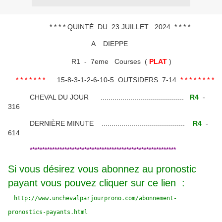
* * * * QUINTÉ DU 23 JUILLET 2024 * * * *
A DIEPPE
R1 - 7eme Courses (
PLAT
)
* * * * * * *
15-8-3-1-2-6-10-5 OUTSIDERS 7-14
* * * * * * * *
CHEVAL DU JOUR ..........................................
R4
-
316
DERNIÈRE MINUTE ..........................................
R4
-
614
***********************************************************
Si vous désirez vous abonnez au pronostic
payant vous pouvez cliquer sur
ce lien :
http://www.
unchevalparjourprono.com/
abonnement-
pronostics-payants.
html