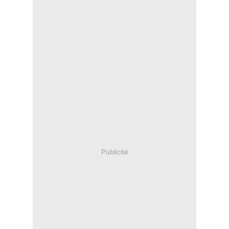
Publicité