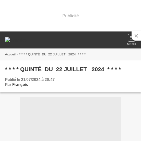
Publicité
MENU
Accueil
» * * * * QUINTÉ DU 22 JUILLET 2024 * * * *
* * * * QUINTÉ DU 22 JUILLET 2024 * * * *
Publié le 21/07/2024 à 20:47
Par
François