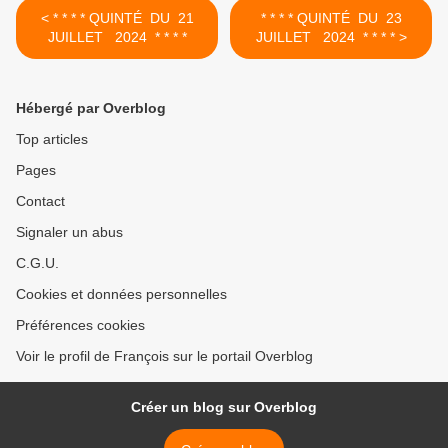
< * * * * QUINTÉ DU 21
* * * * QUINTÉ DU 23
JUILLET 2024 * * * *
JUILLET 2024 * * * * >
Hébergé par Overblog
Top articles
Pages
Contact
Signaler un abus
C.G.U.
Cookies et données personnelles
Préférences cookies
Voir le profil de François sur le portail Overblog
Créer un blog sur Overblog