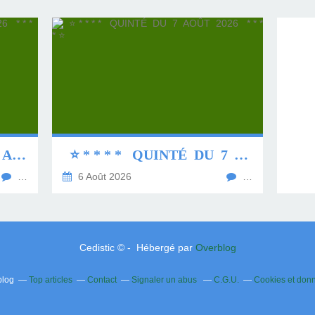
⭐ * * * * QUINTÉ DU 8 AOÛT 2026 * * * * ⭐
⭐ * * * * QUINTÉ DU 7 AOÛT 2026 * * * * ⭐
…
6 Août 2026
…
Cedistic © - Hébergé par
Overblog
blog
Top articles
Contact
Signaler un abus
C.G.U.
Cookies et don