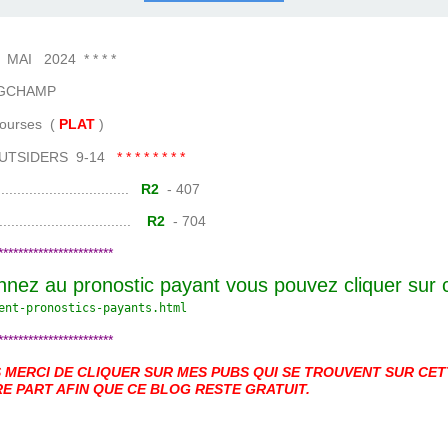
COURSES .
 QUINTÉ ?
UR.
 ?
I 2024 * * * *
GCHAMP
es (
PLAT
)
TSIDERS 9-14
* * * * * * * *
......................
R2
- 407
.......................
R2
- 704
***********************
nnez au pronostic payant vous pouvez cliquer sur
ent-pronostics-payants.
html
***********************
MERCI DE CLIQUER SUR MES PUBS QUI SE TROUVENT SUR CETT
E PART AFIN QUE CE BLOG RESTE GRATUIT.