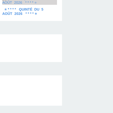
⭐ * * * * QUINTÉ DU 5
AOÛT 2026 * * * * ⭐