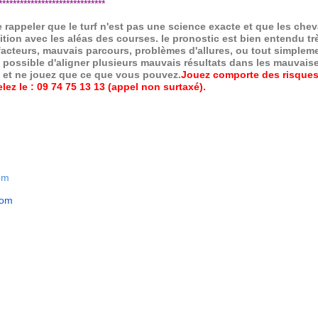
*****************************
de rappeler que le turf n'est pas une science exacte et que les ch
ition avec les aléas des courses.
le pronostic est bien entendu trè
 facteurs, mauvais parcours, problèmes d'allures, ou tout simpleme
 possible d'aligner plusieurs mauvais résultats dans les mauvais
x et ne jouez que ce que vous pouvez.
Jouez comporte des risques
ez le : 09 74 75 13 13 (appel non surtaxé).
om
com