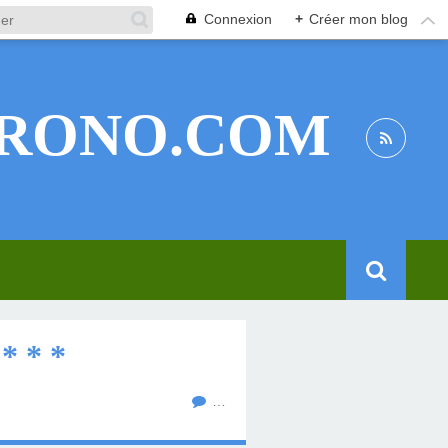
Connexion
+
Créer mon blog
RONO.COM
* * *
…