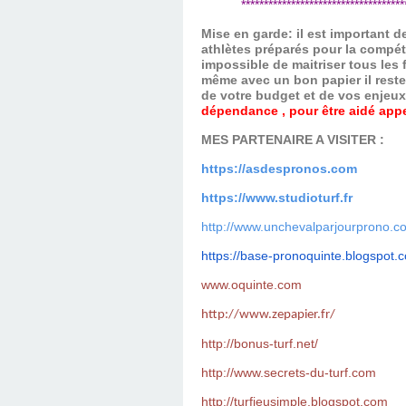
*************************************
Mise en garde: il est important 
athlètes préparés pour la compét
impossible de maitriser tous les
même avec un bon papier il reste
de votre budget et de vos enjeu
dépendance , pour être aidé appel
MES PARTENAIRE A VISITER :
https://asdespronos.com
https://www.studioturf.fr
http://www.unchevalparjourprono.c
https://base-pronoquinte.
blogspot.
www.oquinte.com
http://www.zepapier.fr/
http://bonus-turf.net/
http://www.secrets-du-turf.com
http://turfjeusimple.blogspot.com