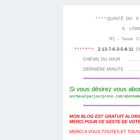
LES TEMPLES DES 
TIERCÉ, QUARTÉ ET
CHAQUE JO
HIPPIQUES
* * * * QUINTÉ DU 9 MA
A LON
R1 - 7eme Cours
* * * * * * *
2-13-7-6-3-5-8-11
OU
CHEVAL DU JOUR ....................
DERNIÈRE MINUTE ...................
************************************
Si vous désirez vous abo
unchevalparjourprono.com/
abonnem
************************************
MON BLOG EST GRATUIT ALORS 
MERCI POUR CE GESTE DE VOTR
MERCI A VOUS TOUTES ET TOUS