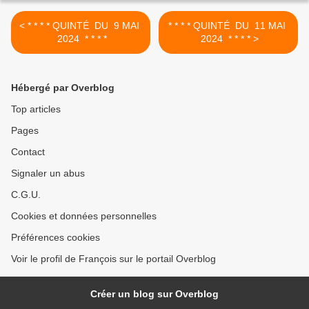
< * * * * QUINTÉ DU 9 MAI
* * * * QUINTÉ DU 11 MAI
2024 * * * *
2024 * * * * >
Hébergé par Overblog
Top articles
Pages
Contact
Signaler un abus
C.G.U.
Cookies et données personnelles
Préférences cookies
Voir le profil de François sur le portail Overblog
Créer un blog sur Overblog