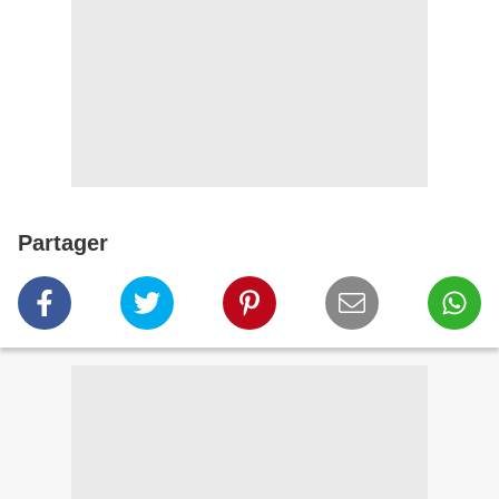
Partager