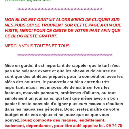
***********************************************************
MON BLOG EST GRATUIT ALORS MERCI DE CLIQUER SUR
MES PUBS QUI SE TROUVENT SUR CETTE PAGE A CHAQUE
VISITE, MERCI POUR CE GESTE DE VOTRE PART AFIN QUE
CE BLOG RESTE GRATUIT.
MERCI A VOUS TOUTES ET TOUS
******************************************************************
Mise en garde: il est important de rappeler que le turf n'est
pas une science exacte et que les chevaux de course ne
sont que des athlètes préparés pour la compétition avec les
aléas des courses.
le pronostic est bien entendu très
important, mais il est impossible de maitriser tous les
facteurs, mauvais parcours, problèmes d'allures, ou tout
simplement un jour sans, qui font que même avec un bon
papier il reste possible d'aligner plusieurs mauvais résultats
dans les mauvaises périodes.
Donc, restez maître de votre
budget et de vos enjeux et ne jouez que ce que vous
pouvez.
Jouez comporte des risques, endettement,
isolement, dépendance , pour être aidé appelez le : 09 74 75