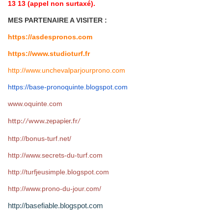
13 13 (appel non surtaxé).
MES PARTENAIRE A VISITER :
https://asdespronos.com
https://www.studioturf.fr
http://www.unchevalparjourprono.com
https://base-pronoquinte.
blogspot.com
www.oquinte.com
http://www.zepapier.fr/
http://bonus-turf.net/
http://www.secrets-du-turf.com
http://turfjeusimple.blogspot.com
http://www.prono-du-jour.com/
http://basefiable.blogspot.com