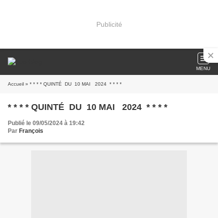
Publicité
MENU
Accueil
» * * * * QUINTÉ DU 10 MAI 2024 * * * *
* * * * QUINTÉ DU 10 MAI 2024 * * * *
Publié le 09/05/2024 à 19:42
Par
François