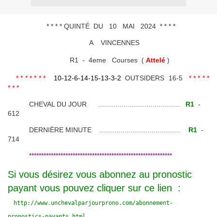
* * * * QUINTÉ DU 10 MAI 2024 * * * *
A VINCENNES
R1 - 4eme Courses (
Attelé
)
* * * * * * *
10-12-6-14-15-13-3-2
OUTSIDERS 16-5
* * * * *
* * *
CHEVAL DU JOUR ..........................................
R1
-
612
DERNIÈRE MINUTE ..........................................
R1
-
714
***********************************************************
Si vous désirez vous abonnez au pronostic
payant vous pouvez cliquer sur
ce lien :
http://www.
unchevalparjourprono.com/
abonnement-
pronostics-payants.
html