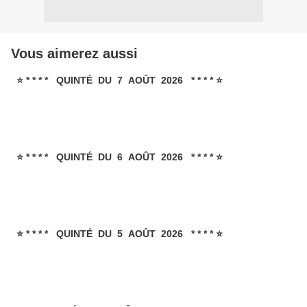
Vous aimerez aussi
⭐ * * * * QUINTÉ DU 7 AOÛT 2026 * * * * ⭐
⭐ * * * * QUINTÉ DU 6 AOÛT 2026 * * * * ⭐
⭐ * * * * QUINTÉ DU 5 AOÛT 2026 * * * * ⭐