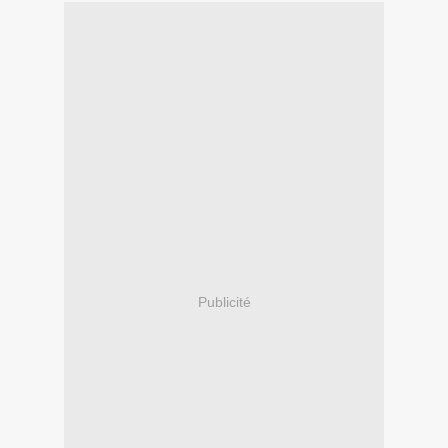
Publicité