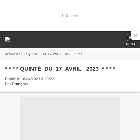
Publicité
MENU
Accueil
» * * * * QUINTÉ DU 17 AVRIL 2023 * * * *
* * * * QUINTÉ DU 17 AVRIL 2023 * * * *
Publié le 16/04/2023 à 20:22
Par
François