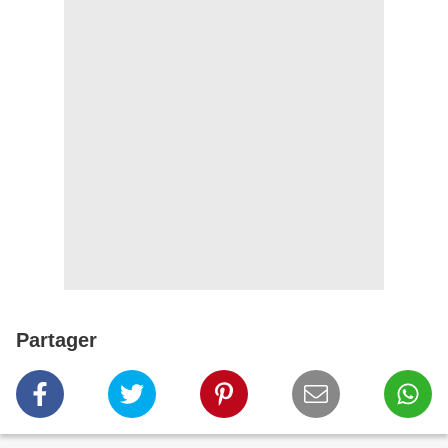
Partager