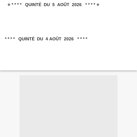
⭐ * * * * QUINTÉ DU 5 AOÛT 2026 * * * * ⭐
* * * * QUINTÉ DU 4 AOÛT 2026 * * * *