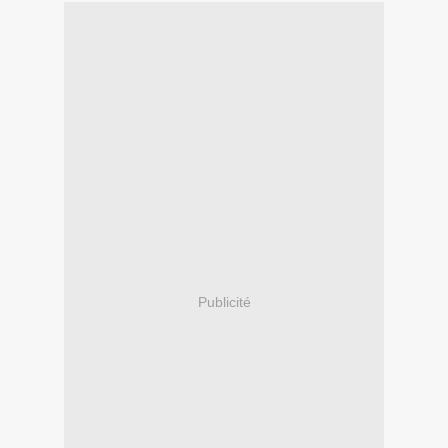
Publicité