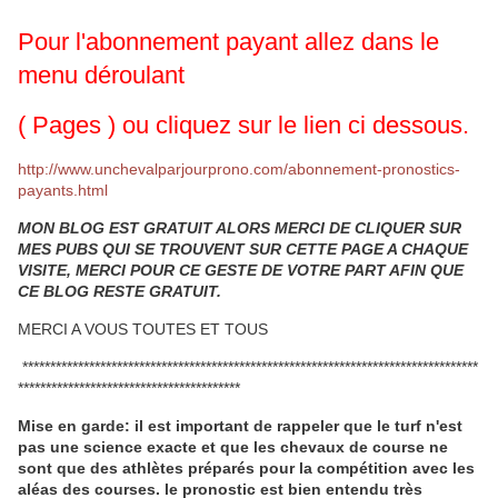
Pour l'abonnement payant allez dans le
menu déroulant
( Pages ) ou cliquez sur le lien ci dessous.
http://www.unchevalparjourprono.com/abonnement-pronostics-
payants.html
MON BLOG EST GRATUIT ALORS MERCI DE CLIQUER SUR
MES PUBS QUI SE TROUVENT SUR CETTE PAGE A CHAQUE
VISITE, MERCI POUR CE GESTE DE VOTRE PART AFIN QUE
CE BLOG RESTE GRATUIT.
MERCI A VOUS TOUTES ET TOUS
**********************************************************************************
****************************************
Mise en garde: il est important de rappeler que le turf n'est
pas une science exacte et que les chevaux de course ne
sont que des athlètes préparés pour la compétition avec les
aléas des courses.
le pronostic est bien entendu très