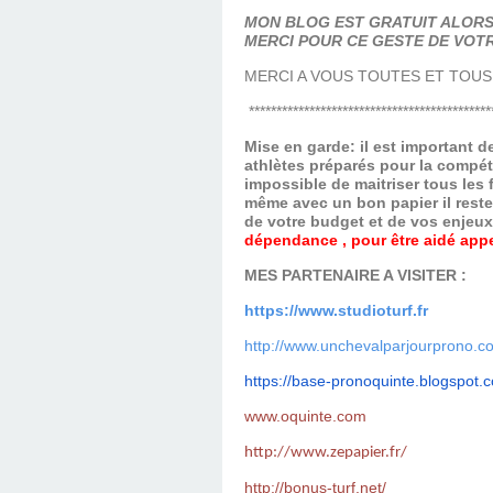
MON BLOG EST GRATUIT ALORS 
MERCI POUR CE GESTE DE VOTR
MERCI A VOUS TOUTES ET TOUS
********************************************
Mise en garde: il est important 
athlètes préparés pour la compét
impossible de maitriser tous les
même avec un bon papier il reste
de votre budget et de vos enjeu
dépendance , pour être aidé appel
MES PARTENAIRE A VISITER :
https://www.studioturf.fr
http://www.unchevalparjourprono.c
https://base-pronoquinte.
blogspot.
www.oquinte.com
http://www.zepapier.fr/
http://bonus-turf.net/