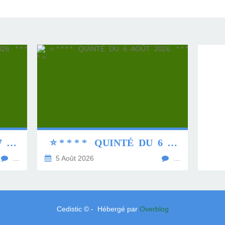
⭐ * * * * QUINTÉ DU 7 AOÛT 2026 * * * * ⭐
⭐ * * * * QUINTÉ DU 6 AOÛT 2026 * * * * ⭐
…
5 Août 2026
…
Cedistic © - Hébergé par
Overblog