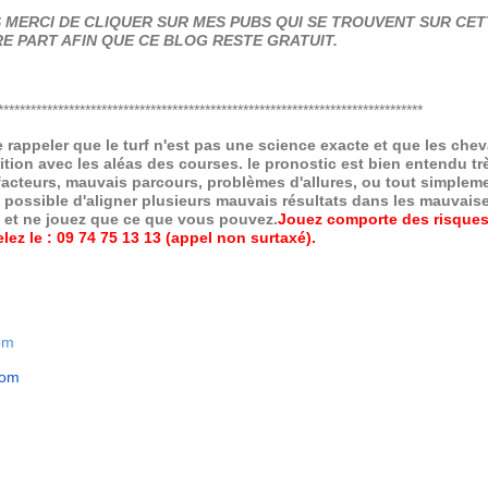
MERCI DE CLIQUER SUR MES PUBS QUI SE TROUVENT SUR CETT
E PART AFIN QUE CE BLOG RESTE GRATUIT.
******************************************************************************
de rappeler que le turf n'est pas une science exacte et que les ch
ition avec les aléas des courses.
le pronostic est bien entendu trè
 facteurs, mauvais parcours, problèmes d'allures, ou tout simpleme
 possible d'aligner plusieurs mauvais résultats dans les mauvais
x et ne jouez que ce que vous pouvez.
Jouez comporte des risques
ez le : 09 74 75 13 13 (appel non surtaxé).
om
com