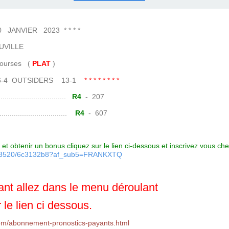
COURSES .
 QUINTÉ ?
UR.
 ?
NVIER 2023 * * * *
VILLE
ses (
PLAT
)
16-4 OUTSIDERS 13-1
* * * * * * * *
......................
R4
- 207
.......................
R4
- 607
et obtenir un bonus cliquez sur le lien ci-dessous et inscrivez vous ch
7093520/6c3132b8?af_sub5=FRANKXTQ
nt allez dans le menu déroulant
 le lien ci dessous.
om/abonnement-pronostics-payants.html