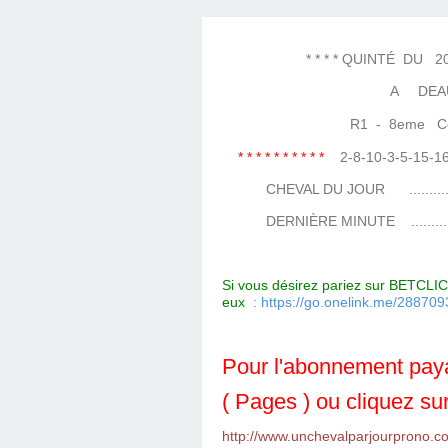
LES TEMPLES DES 
TIERCÉ, QUARTÉ ET
CHAQUE JO
HIPPIQUES
* * * * QUINTÉ DU 20 JA
A DEAU
R1 - 8eme Cour
* * * * * * * * * *
2-8-10-3-5-15-
CHEVAL DU JOUR ....................
DERNIÈRE MINUTE ...................
Si vous désirez pariez sur BETCLIC 
eux
:
https://go.onelink.me/288
Pour l'abonnement paya
( Pages ) ou cliquez sur
http://www.unchevalparjourprono.c