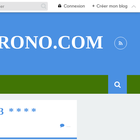
Connexion
+
Créer mon blog
RONO.COM
* * * *
…