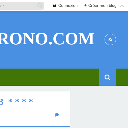
Connexion
+
Créer mon blog
RONO.COM
* * * *
…