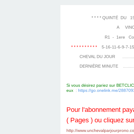
LES TEMPLES DES 
TIERCÉ, QUARTÉ ET
CHAQUE JO
HIPPIQUES
* * * * QUINTÉ DU 19 JA
A VIN
R1 - 1ere Cours
* * * * * * * * * *
5-16-11-6-9-7-
CHEVAL DU JOUR ....................
DERNIÈRE MINUTE ...................
Si vous désirez pariez sur BETCLIC 
eux
:
https://go.onelink.me/288
Pour l'abonnement paya
( Pages ) ou cliquez sur
http://www.unchevalparjourprono.c