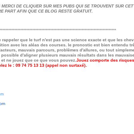
MERCI DE CLIQUER SUR MES PUBS QUI SE TROUVENT SUR CETT
E PART AFIN QUE CE BLOG RESTE GRATUIT.
******************************************************************************
de rappeler que le turf n'est pas une science exacte et que les ch
ition avec les aléas des courses.
le pronostic est bien entendu trè
 facteurs, mauvais parcours, problèmes d'allures, ou tout simpleme
 possible d'aligner plusieurs mauvais résultats dans les mauvais
x et ne jouez que ce que vous pouvez.
Jouez comporte des risques
ez le : 09 74 75 13 13 (appel non surtaxé).
om
com