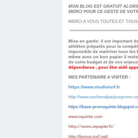
MON BLOG EST GRATUIT ALORS 
MERCI POUR CE GESTE DE VOTR
MERCI A VOUS TOUTES ET TOUS
********************************************
Mise en garde: il est important 
athlètes préparés pour la compét
impossible de maitriser tous les
même avec un bon papier il reste
de votre budget et de vos enjeu
dépendance , pour être aidé appel
MES PARTENAIRE A VISITER :
https://www.studioturf.fr
http://www.unchevalparjourprono.c
https://base-pronoquinte.
blogspot.
www.oquinte.com
http://www.zepapier.fr/
http://bonus-turf.net/