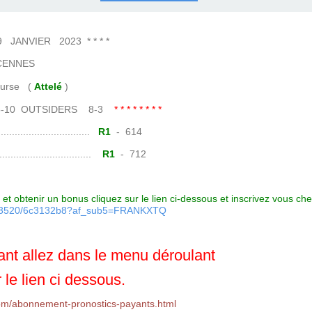
COURSES .
 QUINTÉ ?
UR.
 ?
NVIER 2023 * * * *
CENNES
e (
Attelé
)
15-10 OUTSIDERS 8-3
* * * * * * * *
......................
R1
- 614
.......................
R1
- 712
et obtenir un bonus cliquez sur le lien ci-dessous et inscrivez vous ch
7093520/6c3132b8?af_sub5=FRANKXTQ
nt allez dans le menu déroulant
 le lien ci dessous.
om/abonnement-pronostics-payants.html