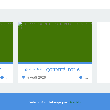
⭐ * * * * QUINTÉ DU 7 AOÛT 2026 * * * * ⭐
⭐ * * * * QUINTÉ DU 6 AOÛT 2026 * * * * ⭐
…
5 Août 2026
…
Cedistic © - Hébergé par
Overblog