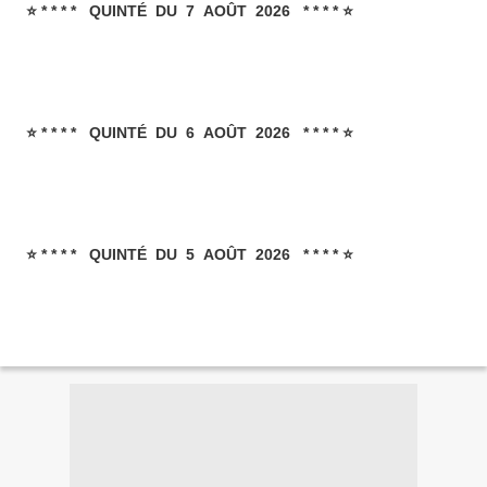
⭐ * * * * QUINTÉ DU 7 AOÛT 2026 * * * * ⭐
⭐ * * * * QUINTÉ DU 6 AOÛT 2026 * * * * ⭐
⭐ * * * * QUINTÉ DU 5 AOÛT 2026 * * * * ⭐