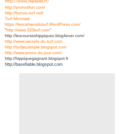
http://www.zepapier.fr/
http://pronosfun.com/
http://bonus-turf.net/
Turf Monnaie
https://lescahiersduturf.WordPress.com/
"
http://www.333turf.com
"
http://lescourseshippiques.blog4ever.com/
http://www.secrets-du-turf.com
http://turfjeusimple.blogspot.com
http://www.prono-du-jour.com/
http://hippiquegagnant.blogspot.fr
http://basefiable.blogspot.com