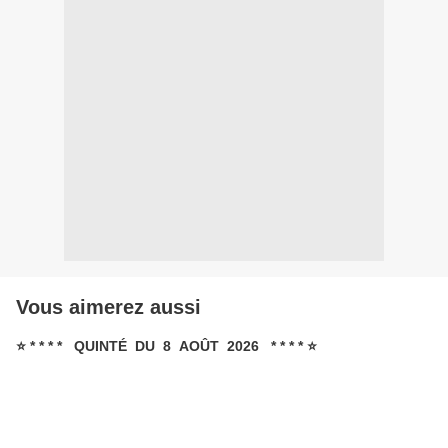
Vous aimerez aussi
⭐ * * * * QUINTÉ DU 8 AOÛT 2026 * * * * ⭐