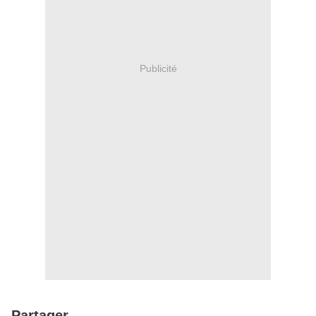
Publicité
Partager