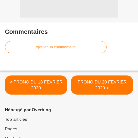
Commentaires
Ajouter un commentaire
< PRONO DU 18 FEVRIER
PRONO DU 20 FEVRIER
2020
2020 >
Hébergé par Overblog
Top articles
Pages