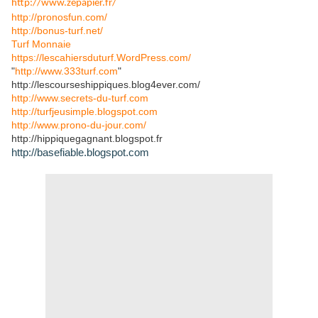
http://www.zepapier.fr/
http://pronosfun.com/
http://bonus-turf.net/
Turf Monnaie
https://lescahiersduturf.WordPress.com/
"
http://www.333turf.com
"
http://lescourseshippiques.blog4ever.com/
http://www.secrets-du-turf.com
http://turfjeusimple.blogspot.com
http://www.prono-du-jour.com/
http://hippiquegagnant.blogspot.fr
http://basefiable.blogspot.com