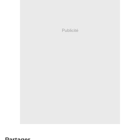
Publicité
Partager