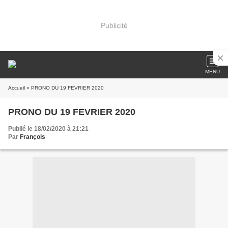
Publicité
MENU
Accueil
» PRONO DU 19 FEVRIER 2020
PRONO DU 19 FEVRIER 2020
Publié le 18/02/2020 à 21:21
Par
François