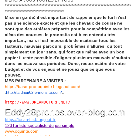
MERCI A VOUS TOUTES ET TOUS
***********************************************************************************
***************************************
Mise en garde: il est important de rappeler que le turf n'est
pas une science exacte et que les chevaux de course ne
sont que des athlètes préparés pour la compétition avec les
aléas des courses.
le pronostic est bien entendu très
important, mais il est impossible de maitriser tous les
facteurs, mauvais parcours, problèmes d'allures, ou tout
simplement un jour sans, qui font que même avec un bon
papier il reste possible d'aligner plusieurs mauvais résultats
dans les mauvaises périodes.
Donc, restez maître de votre
budget et de vos enjeux et ne jouez que ce que vous
pouvez.
MES PARTENAIRE A VISITER :
https://base-pronoquinte.blogspot.com/
.
ht
tp://lardnoir62.e-monsite.com/
..
http://WWW.ORLANDOTURF.NET/
Eddy28pronos.over-blog.com
https://tocarella.blogspot.fr
123Turfiste spécialiste du jeu simple
www.oquinte.com