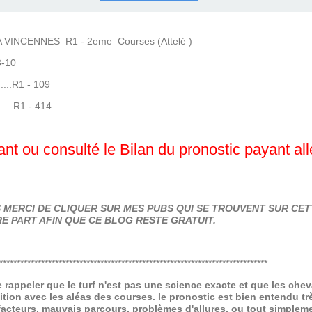
COURSES .
 QUINTÉ ?
UR.
 ?
VINCENNES R1 - 2eme Courses (Attelé )
3-10
.....R1 - 109
.....R1 - 414
nt ou consulté le Bilan du pronostic payant al
MERCI DE CLIQUER SUR MES PUBS QUI SE TROUVENT SUR CETT
E PART AFIN QUE CE BLOG RESTE GRATUIT.
*****************************************************************************
de rappeler que le turf n'est pas une science exacte et que les ch
ition avec les aléas des courses.
le pronostic est bien entendu trè
 facteurs, mauvais parcours, problèmes d'allures, ou tout simpleme