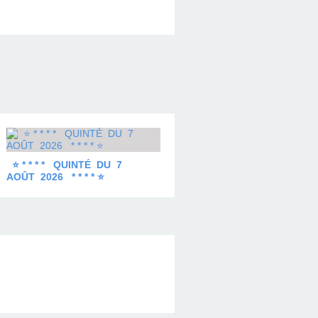
⭐ * * * * QUINTÉ DU 7
AOÛT 2026 * * * * ⭐