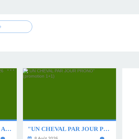
e
⭐ * * * * QUINTÉ DU 9 AOÛT 2026 * * * * ⭐
"UN CHEVAL PAR JOUR PRONO" (PROMOTION 1+1)
…
8 Août 2026
…