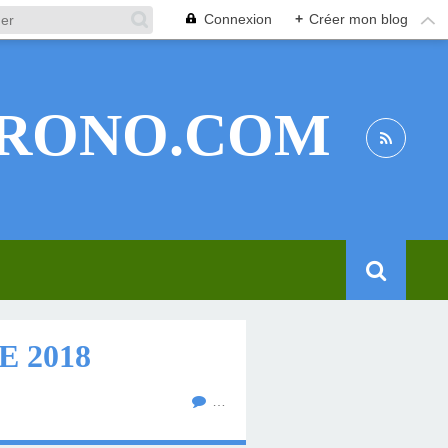
Connexion
+
Créer mon blog
RONO.COM
 2018
…