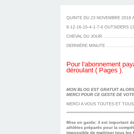
LES TEMPLES DES 
TIERCÉ, QUARTÉ ET
CHAQUE JO
HIPPIQUES
QUINTE DU 23 NOVEMBRE 2018 A 
8-12-16-15-4-1-7-6 OUTSIDERS 1
CHEVAL DU JOUR .........................
DERNIÈRE MINUTE .......................
Pour l'abonnement paya
déroulant ( Pages ).
MON BLOG EST GRATUIT ALORS 
MERCI POUR CE GESTE DE VOTR
MERCI A VOUS TOUTES ET TOUS
*********************************************
Mise en garde: il est important 
athlètes préparés pour la compét
impossible de maitriser tous les