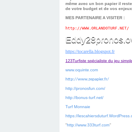
même avec un bon papier il reste
de votre budget et de vos enjeu
MES PARTENAIRE A VISITER :
http://WWW.ORLANDOTURF.NET/
Eddy28pronos.o
https://tocarella.blogspot.fr
123Turfiste spécialiste du jeu simpl
www.oquinte.com
http://www.zepapier.fr/
http://pronosfun.com/
http://bonus-turf.net/
Turf Monnaie
https://lescahiersduturf.WordPress
"
http://www.333turf.com
"