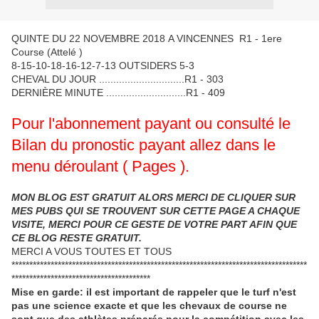
QUINTE DU 22 NOVEMBRE 2018 A VINCENNES R1 - 1ere
Course (Attelé )
8-15-10-18-16-12-7-13 OUTSIDERS 5-3
CHEVAL DU JOUR ..............................R1 - 303
DERNIÈRE MINUTE ............................R1 - 409
Pour l'abonnement payant ou consulté le
Bilan du pronostic payant allez dans le
menu déroulant ( Pages ).
MON BLOG EST GRATUIT ALORS MERCI DE CLIQUER SUR
MES PUBS QUI SE TROUVENT SUR CETTE PAGE A CHAQUE
VISITE, MERCI POUR CE GESTE DE VOTRE PART AFIN QUE
CE BLOG RESTE GRATUIT.
MERCI A VOUS TOUTES ET TOUS
***********************************************************************************
***************************************
Mise en garde: il est important de rappeler que le turf n'est
pas une science exacte et que les chevaux de course ne