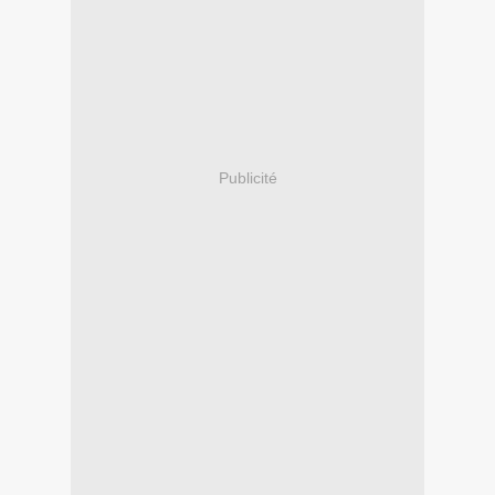
Publicité