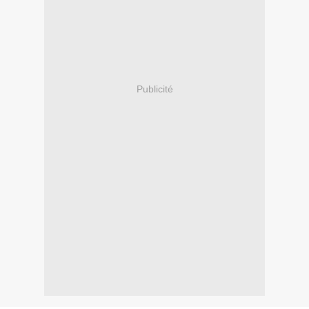
Publicité