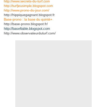
http://www.secrets-du-turf.com
http://turfjeusimple.blogspot.com
http://www.prono-du-jour.com/
http://hippiquegagnant.blogspot.fr
Base-prono : la base du quinté+
http://base-prono.blogspot.fr/
http://basefiable.blogspot.com
http://www.observateurduturf.com/