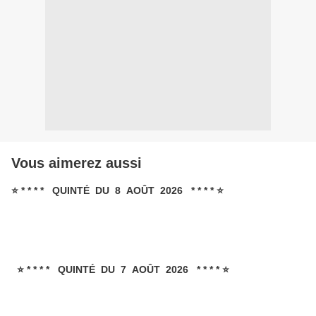
Vous aimerez aussi
⭐ * * * * QUINTÉ DU 8 AOÛT 2026 * * * * ⭐
⭐ * * * * QUINTÉ DU 7 AOÛT 2026 * * * * ⭐