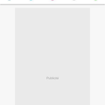
Publicité