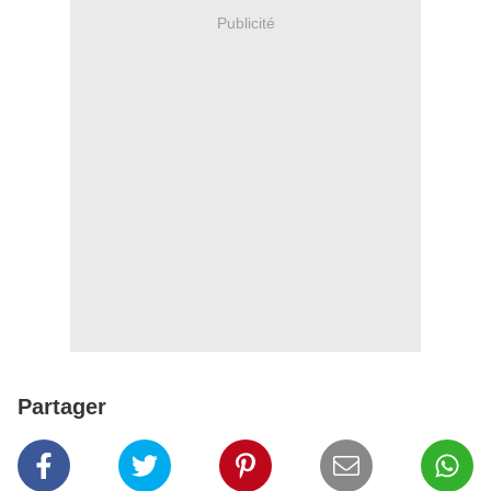
Publicité
Partager