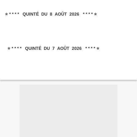
⭐ * * * * QUINTÉ DU 8 AOÛT 2026 * * * * ⭐
⭐ * * * * QUINTÉ DU 7 AOÛT 2026 * * * * ⭐