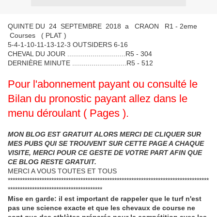
QUINTE DU 24 SEPTEMBRE 2018 a CRAON R1 - 2eme
Courses ( PLAT )
5-4-1-10-11-13-12-3 OUTSIDERS 6-16
CHEVAL DU JOUR ..............................R5 - 304
DERNIÈRE MINUTE ............................R5 - 512
Pour l'abonnement payant ou consulté le
Bilan du pronostic payant allez dans le
menu déroulant ( Pages ).
MON BLOG EST GRATUIT ALORS MERCI DE CLIQUER SUR
MES PUBS QUI SE TROUVENT SUR CETTE PAGE A CHAQUE
VISITE, MERCI POUR CE GESTE DE VOTRE PART AFIN QUE
CE BLOG RESTE GRATUIT.
MERCI A VOUS TOUTES ET TOUS
***********************************************************************************
***************************************
Mise en garde: il est important de rappeler que le turf n'est
pas une science exacte et que les chevaux de course ne