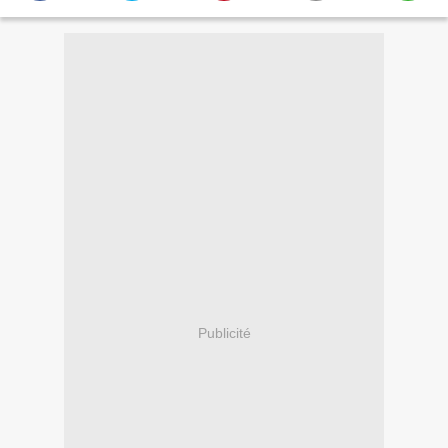
Publicité