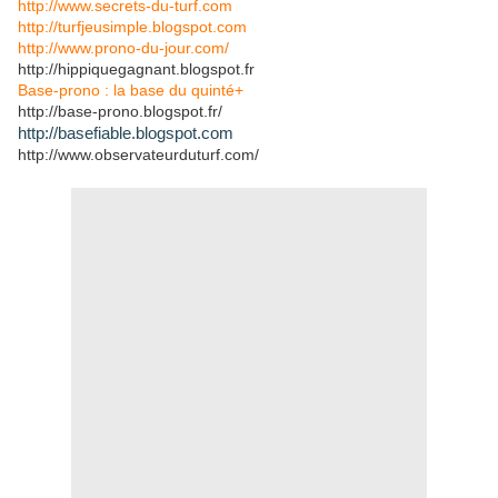
http://www.secrets-du-turf.com
http://turfjeusimple.blogspot.com
http://www.prono-du-jour.com/
http://hippiquegagnant.blogspot.fr
Base-prono : la base du quinté+
http://base-prono.blogspot.fr/
http://basefiable.blogspot.com
http://www.observateurduturf.com/