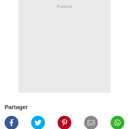
Publicité
Partager