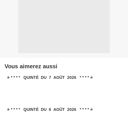
Vous aimerez aussi
⭐ * * * * QUINTÉ DU 7 AOÛT 2026 * * * * ⭐
⭐ * * * * QUINTÉ DU 6 AOÛT 2026 * * * * ⭐