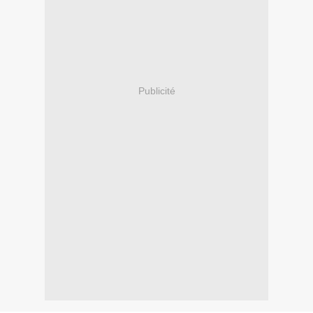
Publicité