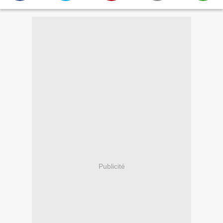
Publicité