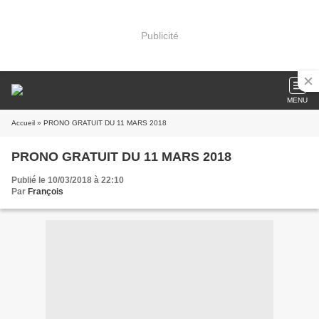
Publicité
MENU
Accueil
» PRONO GRATUIT DU 11 MARS 2018
PRONO GRATUIT DU 11 MARS 2018
Publié le 10/03/2018 à 22:10
Par
François