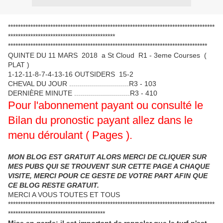
***********************************************************************************
*******************************************
********************************************************************************
QUINTE DU 11 MARS 2018 a St Cloud R1 - 3eme Courses (
PLAT )
1-12-11-8-7-4-13-16 OUTSIDERS 15-2
CHEVAL DU JOUR ..............................R3 - 103
DERNIÈRE MINUTE ............................R3 - 410
Pour l'abonnement payant ou consulté le
Bilan du pronostic payant allez dans le
menu déroulant ( Pages ).
MON BLOG EST GRATUIT ALORS MERCI DE CLIQUER SUR
MES PUBS QUI SE TROUVENT SUR CETTE PAGE A CHAQUE
VISITE, MERCI POUR CE GESTE DE VOTRE PART AFIN QUE
CE BLOG RESTE GRATUIT.
MERCI A VOUS TOUTES ET TOUS
***********************************************************************************
***************************************