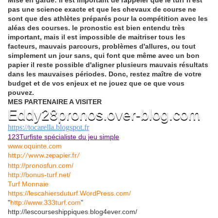
Mise en garde: il est important de rappeler que le turf n'est
pas une science exacte et que les chevaux de course ne
sont que des athlètes préparés pour la compétition avec les
aléas des courses.
le pronostic est bien entendu très
important, mais il est impossible de maitriser tous les
facteurs, mauvais parcours, problèmes d'allures, ou tout
simplement un jour sans, qui font que même avec un bon
papier il reste possible d'aligner plusieurs mauvais résultats
dans les mauvaises périodes.
Donc, restez maître de votre
budget et de vos enjeux et ne jouez que ce que vous
pouvez.
MES PARTENAIRE A VISITER
Eddy28pronos.over-blog.com
https://tocarella.blogspot.fr
123Turfiste spécialiste du jeu simple
www.oquinte.com
http://www.zepapier.fr/
http://pronosfun.com/
http://bonus-turf.net/
Turf Monnaie
https://lescahiersduturf.WordPress.com/
"
http://www.333turf.com
"
http://lescourseshippiques.blog4ever.com/