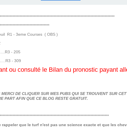
COURSES .
 QUINTÉ ?
UR.
 ?
*********************************************************************************
***********************************
il R1 - 3eme Courses ( OBS )
2
.....R3 - 205
.....R3 - 309
nt ou consulté le Bilan du pronostic payant al
MERCI DE CLIQUER SUR MES PUBS QUI SE TROUVENT SUR CETT
E PART AFIN QUE CE BLOG RESTE GRATUIT.
*****************************************************************************
de rappeler que le turf n'est pas une science exacte et que les ch