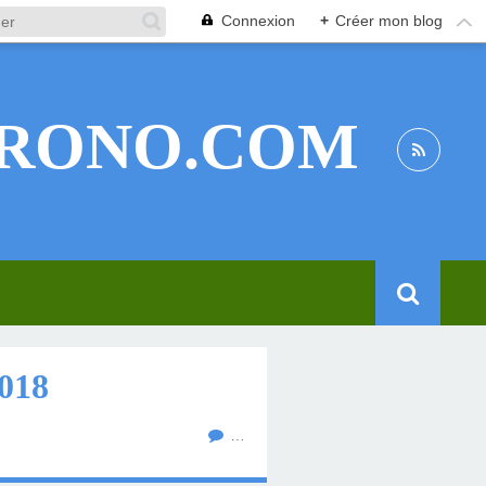
Connexion
+
Créer mon blog
RONO.COM
018
…