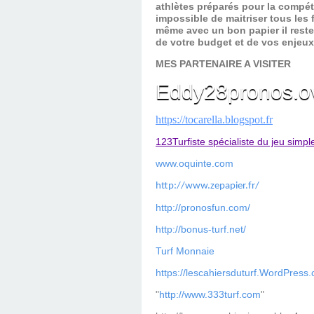
athlètes préparés pour la compét
impossible de maitriser tous les
même avec un bon papier il reste
de votre budget et de vos enjeu
MES PARTENAIRE A VISITER
Eddy28pronos.o
https://tocarella.blogspot.fr
123Turfiste spécialiste du jeu simpl
www.oquinte.com
http://www.zepapier.fr/
http://pronosfun.com/
http://bonus-turf.net/
Turf Monnaie
https://lescahiersduturf.WordPress
"
http://www.333turf.com
"