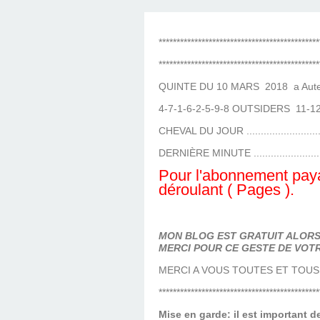
LES TEMPLES DES 
TIERCÉ, QUARTÉ ET
CHAQUE JO
HIPPIQUES
*********************************************
*********************************************
QUINTE DU 10 MARS 2018 a Auteu
4-7-1-6-2-5-9-8 OUTSIDERS 11-1
CHEVAL DU JOUR .........................
DERNIÈRE MINUTE .......................
Pour l'abonnement paya
déroulant ( Pages ).
MON BLOG EST GRATUIT ALORS 
MERCI POUR CE GESTE DE VOTR
MERCI A VOUS TOUTES ET TOUS
*********************************************
Mise en garde: il est important 