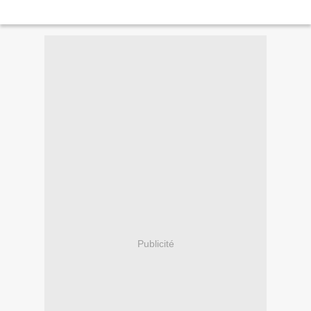
Publicité