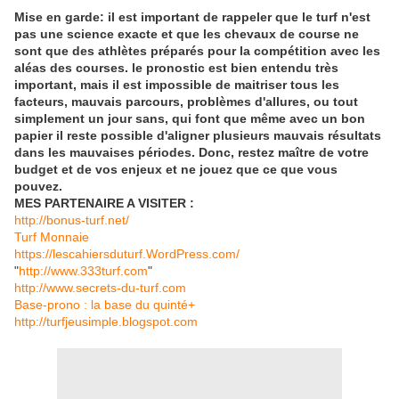
***************************************
Mise en garde: il est important de rappeler que le turf n'est
pas une science exacte et que les chevaux de course ne
sont que des athlètes préparés pour la compétition avec les
aléas des courses.
le pronostic est bien entendu très
important, mais il est impossible de maitriser tous les
facteurs, mauvais parcours, problèmes d'allures, ou tout
simplement un jour sans, qui font que même avec un bon
papier il reste possible d'aligner plusieurs mauvais résultats
dans les mauvaises périodes.
Donc, restez maître de votre
budget et de vos enjeux et ne jouez que ce que vous
pouvez.
MES PARTENAIRE A VISITER :
http://bonus-turf.net/
Turf Monnaie
https://lescahiersduturf.WordPress.com/
"
http://www.333turf.com
"
http://www.secrets-du-turf.com
Base-prono : la base du quinté+
http://turfjeusimple.blogspot.com