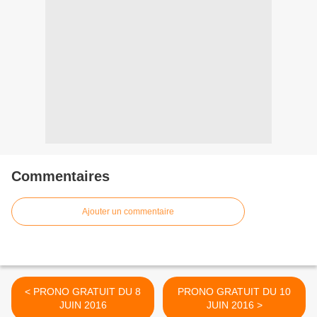
Commentaires
Ajouter un commentaire
< PRONO GRATUIT DU 8
PRONO GRATUIT DU 10
JUIN 2016
JUIN 2016 >