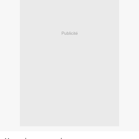
Publicité