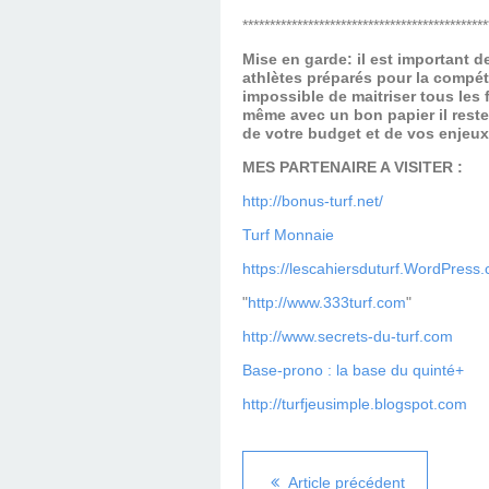
*********************************************
Mise en garde: il est important 
athlètes préparés pour la compét
impossible de maitriser tous les
même avec un bon papier il reste
de votre budget et de vos enjeu
MES PARTENAIRE A VISITER :
http://bonus-turf.net/
Turf Monnaie
https://lescahiersduturf.WordPress
"
http://www.333turf.com
"
http://www.secrets-du-turf.com
Base-prono : la base du quinté+
http://turfjeusimple.blogspot.com
Article précédent