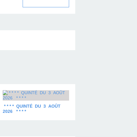
* * * * QUINTÉ DU 3 AOÛT
2026 * * * *