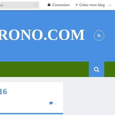
Connexion
+
Créer mon blog
RONO.COM
16
…