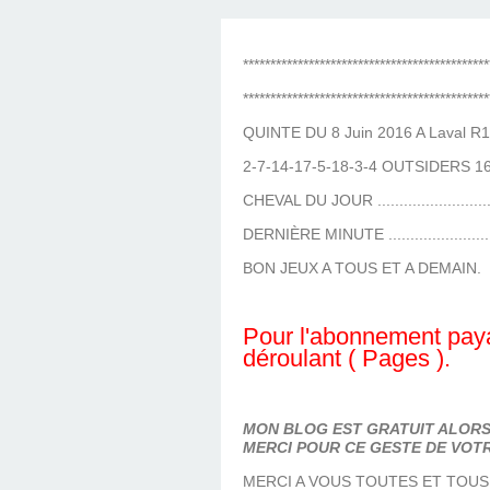
LES TEMPLES DES 
TIERCÉ, QUARTÉ ET
CHAQUE JO
HIPPIQUES
*********************************************
*********************************************
QUINTE DU 8 Juin 2016 A Laval R1
2-7-14-17-5-18-3-4 OUTSIDERS 1
CHEVAL DU JOUR ........................
DERNIÈRE MINUTE ......................
BON JEUX A TOUS ET A DEMAIN.
Pour l'abonnement paya
déroulant ( Pages ).
MON BLOG EST GRATUIT ALORS 
MERCI POUR CE GESTE DE VOTR
MERCI A VOUS TOUTES ET TOUS