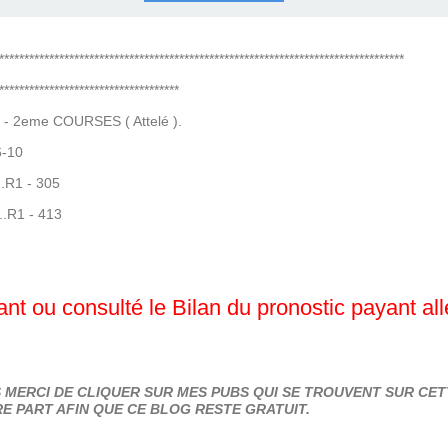
COURSES .
 QUINTÉ ?
UR.
 ?
*********************************************************************************
************************************
 - 2eme COURSES ( Attelé ).
6-10
...R1 - 305
...R1 - 413
nt ou consulté le Bilan du pronostic payant al
MERCI DE CLIQUER SUR MES PUBS QUI SE TROUVENT SUR CETT
E PART AFIN QUE CE BLOG RESTE GRATUIT.