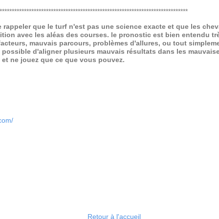
*****************************************************************************
de rappeler que le turf n'est pas une science exacte et que les ch
ition avec les aléas des courses.
le pronostic est bien entendu trè
 facteurs, mauvais parcours, problèmes d'allures, ou tout simpleme
 possible d'aligner plusieurs mauvais résultats dans les mauvais
x et ne jouez que ce que vous pouvez.
.com/
Retour à l'accueil