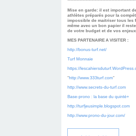
*********************************************
Mise en garde: il est important 
athlètes préparés pour la compét
impossible de maitriser tous les
même avec un bon papier il reste
de votre budget et de vos enjeu
MES PARTENAIRE A VISITER :
http://bonus-turf.net/
Turf Monnaie
https://lescahiersduturf.WordPress
"
http://www.333turf.com
"
http://www.secrets-du-turf.com
Base-prono : la base du quinté+
http://turfjeusimple.blogspot.com
http://www.prono-du-jour.com/