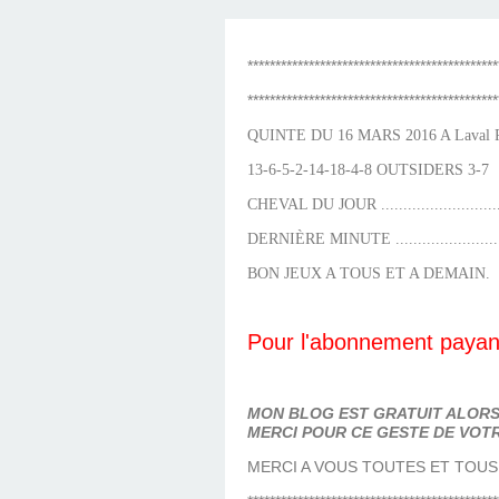
LES TEMPLES DES 
TIERCÉ, QUARTÉ ET
CHAQUE JO
HIPPIQUES
*********************************************
*********************************************
QUINTE DU 16 MARS 2016 A Laval R1
13-6-5-2-14-18-4-8 OUTSIDERS 3-7
CHEVAL DU JOUR ..........................
DERNIÈRE MINUTE .......................
BON JEUX A TOUS ET A DEMAIN.
Pour l'abonnement payant
MON BLOG EST GRATUIT ALORS 
MERCI POUR CE GESTE DE VOTR
MERCI A VOUS TOUTES ET TOUS