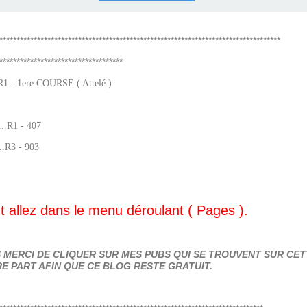
COURSES .
 QUINTÉ ?
UR.
 ?
**********************************************************************************
************************************
 - 1ere COURSE ( Attelé ).
...R1 - 407
..R3 - 903
 allez dans le menu déroulant ( Pages ).
MERCI DE CLIQUER SUR MES PUBS QUI SE TROUVENT SUR CETT
E PART AFIN QUE CE BLOG RESTE GRATUIT.