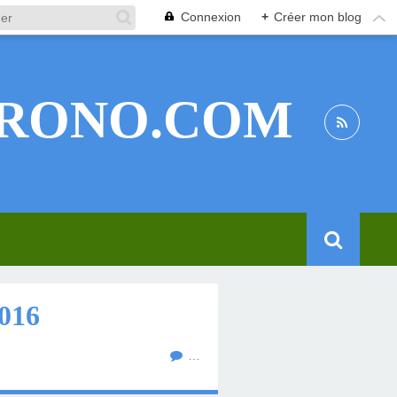
Connexion
+
Créer mon blog
RONO.COM
016
…