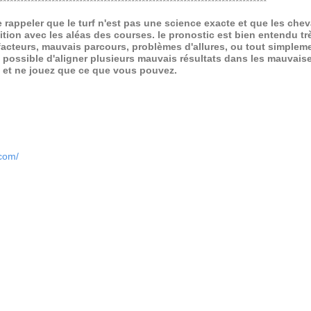
*****************************************************************************
de rappeler que le turf n'est pas une science exacte et que les ch
ition avec les aléas des courses.
le pronostic est bien entendu trè
 facteurs, mauvais parcours, problèmes d'allures, ou tout simpleme
 possible d'aligner plusieurs mauvais résultats dans les mauvais
x et ne jouez que ce que vous pouvez.
.com/