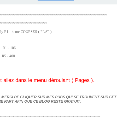
COURSES .
 QUINTÉ ?
UR.
 ?
**********************************************************************************
************************************
ly R1 - 4eme COURSES ( PLAT ).
...R1 - 106
..R5 - 408
 allez dans le menu déroulant ( Pages ).
MERCI DE CLIQUER SUR MES PUBS QUI SE TROUVENT SUR CETT
E PART AFIN QUE CE BLOG RESTE GRATUIT.