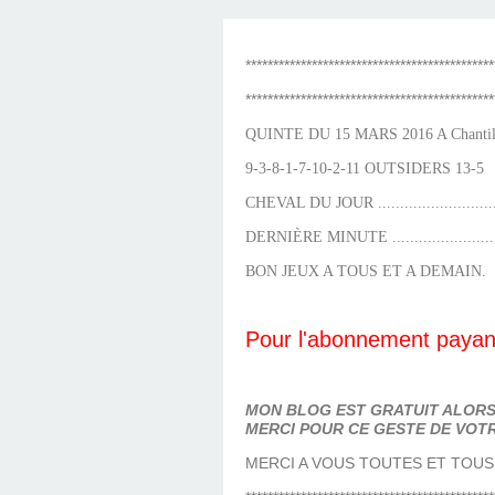
LES TEMPLES DES 
TIERCÉ, QUARTÉ ET
CHAQUE JO
HIPPIQUES
*********************************************
*********************************************
QUINTE DU 15 MARS 2016 A Chantil
9-3-8-1-7-10-2-11 OUTSIDERS 13-5
CHEVAL DU JOUR ..........................
DERNIÈRE MINUTE .......................
BON JEUX A TOUS ET A DEMAIN.
Pour l'abonnement payant
MON BLOG EST GRATUIT ALORS 
MERCI POUR CE GESTE DE VOTR
MERCI A VOUS TOUTES ET TOUS