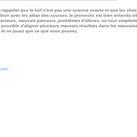
*****************************************************************************
de rappeler que le turf n'est pas une science exacte et que les ch
ition avec les aléas des courses.
le pronostic est bien entendu trè
 facteurs, mauvais parcours, problèmes d'allures, ou tout simpleme
 possible d'aligner plusieurs mauvais résultats dans les mauvais
x et ne jouez que ce que vous pouvez.
.com/