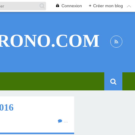
Connexion
+
Créer mon blog
RONO.COM
016
…