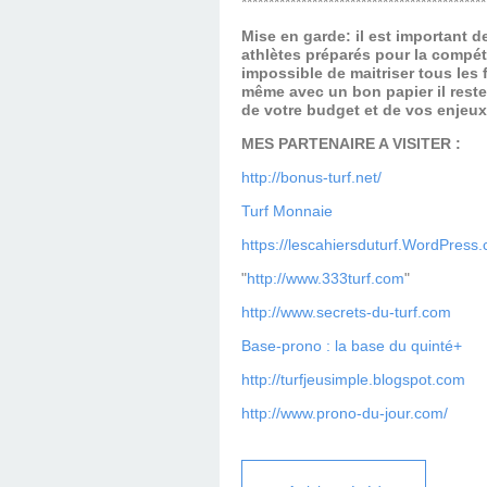
*********************************************
Mise en garde: il est important 
athlètes préparés pour la compét
impossible de maitriser tous les
même avec un bon papier il reste
de votre budget et de vos enjeu
MES PARTENAIRE A VISITER :
http://bonus-turf.net/
Turf Monnaie
https://lescahiersduturf.WordPress
"
http://www.333turf.com
"
http://www.secrets-du-turf.com
Base-prono : la base du quinté+
http://turfjeusimple.blogspot.com
http://www.prono-du-jour.com/