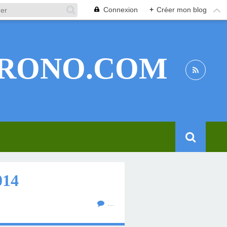
Connexion
+
Créer mon blog
RONO.COM
014
…