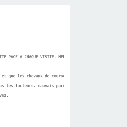
TTE PAGE A CHAQUE VISITE, MERCI POUR CE GESTE DE VOTRE P
 et que les chevaux de course ne sont que des athlètes p
us les facteurs, mauvais parcours, problèmes d'allures, 
vez.