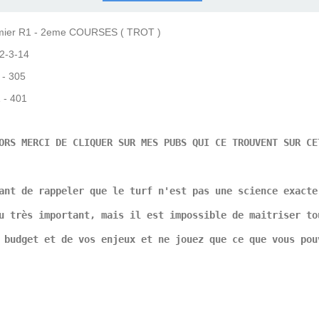
COURSES .
 QUINTÉ ?
UR.
 ?
mier R1 - 2eme COURSES ( TROT )
2-3-14
1 - 305
1 - 401
ORS MERCI DE CLIQUER SUR MES PUBS QUI CE TROUVENT SUR CE
ant de rappeler que le turf n'est pas une science exacte
u très important, mais il est impossible de maitriser to
 budget et de vos enjeux et ne jouez que ce que vous pou