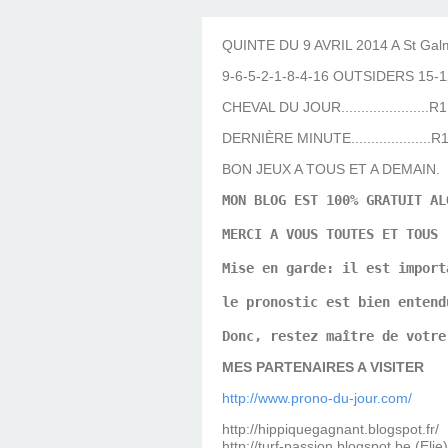
LES TEMPLES DES 
TIERCÉ, QUARTÉ ET
CHAQUE JO
HIPPIQUES
QUINTE DU 9 AVRIL 2014 A St Gal
9-6-5-2-1-8-4-16 OUTSIDERS 15-1
CHEVAL DU JOUR......................R
DERNIÈRE MINUTE....................R
BON JEUX A TOUS ET A DEMAIN.
MON BLOG EST 100% GRATUIT AL
MERCI A VOUS TOUTES ET TOUS
Mise en garde: il est import
le pronostic est bien entend
Donc, restez maître de votre
MES PARTENAIRES A VISITER
http://www.prono-du-jour.com/
http://hippiquegagnant.blogspot.fr/
http://turf-passion.blogspot.be (Elie)