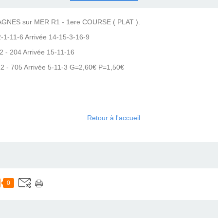
COURSES .
 QUINTÉ ?
UR.
 ?
GNES sur MER R1 - 1ere COURSE ( PLAT ).
1-11-6 Arrivée 14-15-3-16-9
.R2 - 204 Arrivée 15-11-16
..R2 - 705 Arrivée 5-11-3 G=2,60€ P=1,50€
Retour à l'accueil
0