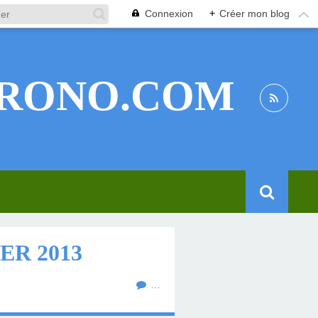
Connexion
+
Créer mon blog
RONO.COM
ER 2013
…