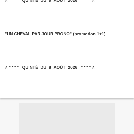
⭐ * * * * QUINTÉ DU 9 AOÛT 2026 * * * * ⭐
"UN CHEVAL PAR JOUR PRONO" (promotion 1+1)
⭐ * * * * QUINTÉ DU 8 AOÛT 2026 * * * * ⭐