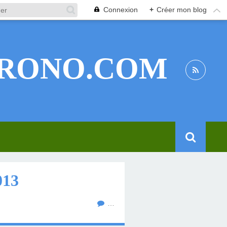
Connexion
+
Créer mon blog
RONO.COM
13
…