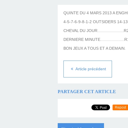
LES TEMPLES DES 
TIERCÉ, QUARTÉ ET
CHAQUE JO
HIPPIQUES
QUINTE DU 4 MARS 2013 A ENGHI
4-5-7-6-9-8-1-2 OUTSIDERS 14-13-
CHEVAL DU JOUR......................
DERNIERE MINUTE.....................R
BON JEUX A TOUS ET A DEMAIN.
Article précédent
PARTAGER CET ARTICLE
Repost