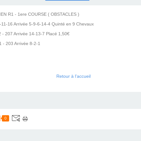
COURSES .
 QUINTÉ ?
UR.
 ?
EN R1 - 1ere COURSE ( OBSTACLES )
11-16 Arrivée 5-9-6-14-4 Quinté en 9 Chevaux
.R2 - 207 Arrivée 14-13-7 Placé 1,50€
1 - 203 Arrivée 8-2-1
Retour à l'accueil
0