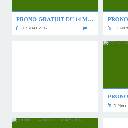
LES TEMPLES DES 
TIERCÉ, QUARTÉ ET
CHAQUE JO
HIPPIQUES
PRONO GRATUIT DU 14 MARS 2017
13 Mars 2017
…
12 Mar
9 Mars