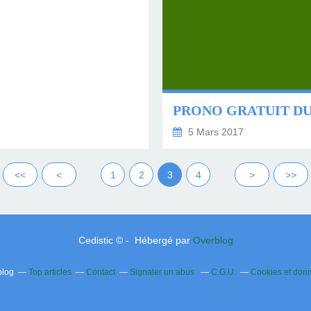
5 Mars 2017
<<
<
1
2
3
4
>
>>
Cedistic © - Hébergé par
Overblog
blog
Top articles
Contact
Signaler un abus
C.G.U.
Cookies et don