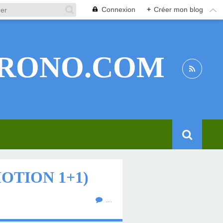
Connexion
+
Créer mon blog
RONO.COM
OTION 1+1)
…