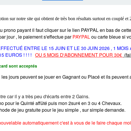
COURSES .
 QUINTÉ ?
UR.
 ?
n sur notre site qui obtient de très bon résultats surtout en couplé et 
 prono payant il faut cliquer sur le lien PAYPAL en bas de cett
par jour , le paiement s'effectue par
PAYPAL
ou carte bleue si 
ECTUÉ ENTRE LE 15 JUIN ET LE 30 JUIN 2026 , 1 MOIS
 EUROS ! ! ! !
OU 5 MOIS D'ABONNEMENT POUR 30€
(fa
card sont acceptés
les jours peuvent se jouer en Gagnant ou Placé et ils peuvent 
tre car il y a très peu d'écarts entre 2 Gains.
no pour le Quinté affûté puis mon 2sur4 en 3 ou 4 Chevaux.
hode de jeu gratuite pour le jeu simple , sur simple demande.
ouvelable automatiquement c'est à vous de le faire chaque mois 