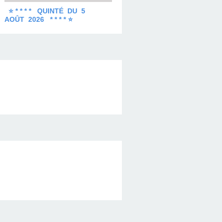
⭐ * * * * QUINTÉ DU 5
AOÛT 2026 * * * * ⭐