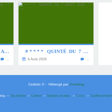
⭐ * * * * QUINTÉ DU 8 AOÛT 2026 * * * * ⭐
⭐ * * * * QUINTÉ DU 7 AOÛT 2026 * * * * ⭐
…
6 Août 2026
…
Cedistic © - Hébergé par
Overblog
blog
Top articles
Contact
Signaler un abus
C.G.U.
Cookies et don