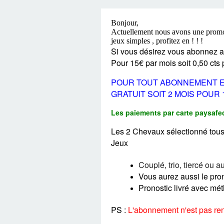
LES TEMPLES DES 
TIERCÉ, QUARTÉ ET
CHAQUE JO
HIPPIQUES
Bonjour,
Actuellement nous avons une promotio
jeux simples , profitez en ! ! !
Si vous désirez vous abonnez au
Pour 15€ par mois soit 0,50 cts 
POUR TOUT ABONNEMENT EFF
GRATUIT SOIT 2 MOIS POUR 15
Les paiements par carte paysafe
Les 2 Chevaux sélectionné tous 
Jeux
Couplé, trio, tiercé ou au
Vous aurez aussi le pro
Pronostic livré avec mét
PS :
L'abonnement n'est pas ren