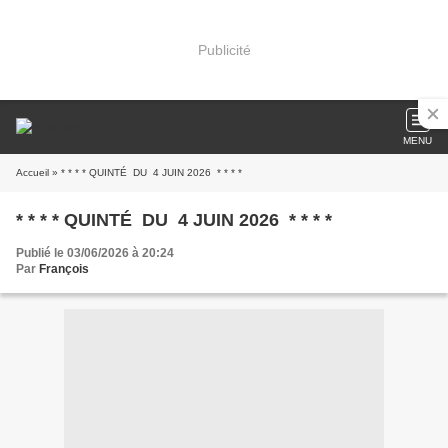
Publicité
MENU
Accueil
» * * * * QUINTÉ DU 4 JUIN 2026 * * * *
* * * * QUINTÉ DU 4 JUIN 2026 * * * *
Publié le 03/06/2026 à 20:24
Par
François