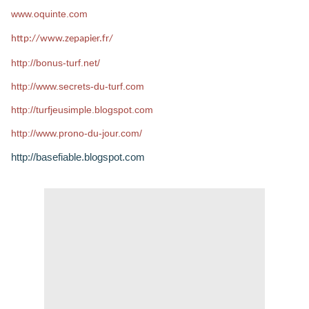
www.oquinte.com
http://www.zepapier.fr/
http://bonus-turf.net/
http://www.secrets-du-turf.com
http://turfjeusimple.blogspot.com
http://www.prono-du-jour.com/
http://basefiable.blogspot.com