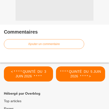
Commentaires
Ajouter un commentaire
< * * * * QUINTÉ DU 3
* * * * QUINTÉ DU 5 JUIN
JUIN 2026 * * * *
2026 * * * * >
Hébergé par Overblog
Top articles
Pages