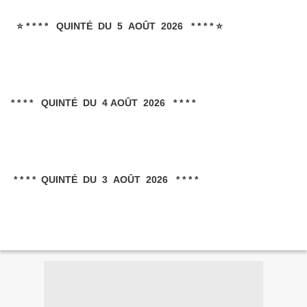
⭐ * * * * QUINTÉ DU 5 AOÛT 2026 * * * * ⭐
* * * * QUINTÉ DU 4 AOÛT 2026 * * * *
* * * * QUINTÉ DU 3 AOÛT 2026 * * * *