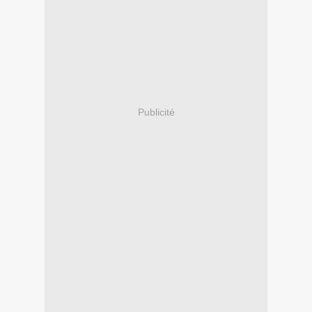
Publicité