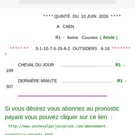
* * * * QUINTÉ DU 10 JUIN 2026 * * * *
A CAEN
R1 - 6eme Courses (
Attelé
)
* * * * * * *
3-1-10-7-5-15-8-2 OUTSIDERS 6-16
* * * * * * *
*
CHEVAL DU JOUR ..........................................
R1
-
109
DERNIÈRE MINUTE ..........................................
R1
-
307
***********************************************************
Si vous désirez vous abonnez au pronostic
payant vous pouvez cliquer sur
ce lien :
http://www.
unchevalparjourprono.com/
abonnement-
pronostics-payants.
html