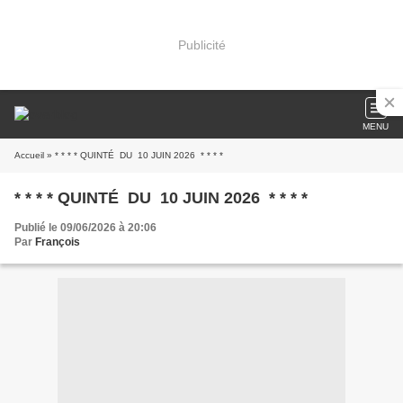
Publicité
MENU
Accueil
» * * * * QUINTÉ DU 10 JUIN 2026 * * * *
* * * * QUINTÉ DU 10 JUIN 2026 * * * *
Publié le 09/06/2026 à 20:06
Par
François